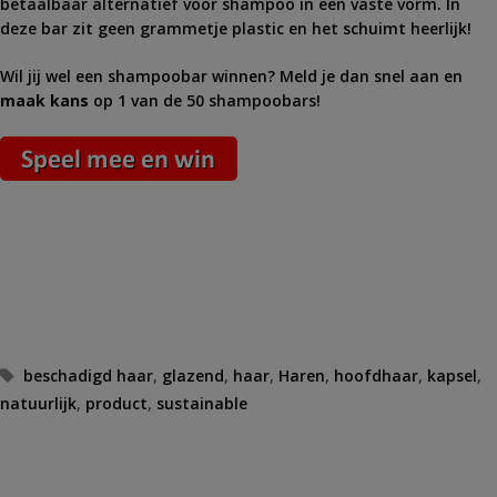
betaalbaar alternatief voor shampoo in een vaste vorm. In
deze bar zit geen grammetje plastic en het schuimt heerlijk!
Wil jij wel een shampoobar winnen? Meld je dan snel aan en
maak kans
op 1 van de 50 shampoobars!
Tags
beschadigd haar
,
glazend
,
haar
,
Haren
,
hoofdhaar
,
kapsel
,
natuurlijk
,
product
,
sustainable