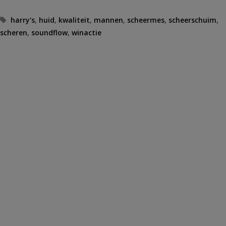
Tags
harry's
,
huid
,
kwaliteit
,
mannen
,
scheermes
,
scheerschuim
,
scheren
,
soundflow
,
winactie