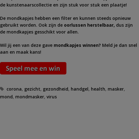
de kunstenaarscollectie en zijn stuk voor stuk een plaatje!
De mondkapjes hebben een filter en kunnen steeds opnieuw
gebruikt worden. Ook zijn de
oorlussen herstelbaar,
dus zijn
de mondkapjes gesschikt voor allen.
Wil jij een van deze gave
mondkapjes winnen?
Meld je dan snel
aan en maak kans!
Tags
corona
,
gezicht
,
gezondheid
,
handgel
,
health
,
masker
,
mond
,
mondmasker
,
virus