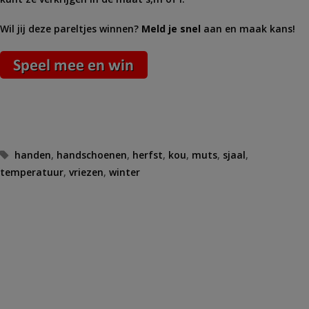
Wil jij deze pareltjes winnen?
Meld je snel
aan en maak kans!
Tags
handen
,
handschoenen
,
herfst
,
kou
,
muts
,
sjaal
,
temperatuur
,
vriezen
,
winter