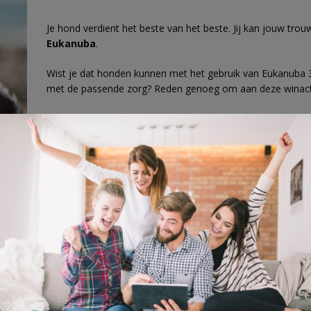
Je hond verdient het beste van het beste. Jij kan jouw tro
Eukanuba
.
Wist je dat honden kunnen met het gebruik van Eukanuba 
met de passende zorg? Reden genoeg om aan deze winact
Wil jij deze handige prijs winnen? Beantwoord dan de
prij
de hulphondenschool gaan?”.
vraag
,
viervoeter
,
win
,
winactie
,
winnen