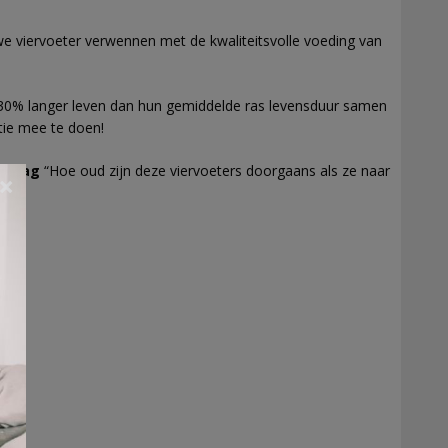
uwe viervoeter verwennen met de kwaliteitsvolle voeding van
30% langer leven dan hun gemiddelde ras levensduur samen
ie mee te doen!
svraag
“Hoe oud zijn deze viervoeters doorgaans als ze naar
×