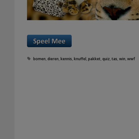
Tags
bomen
,
dieren
,
kennis
,
knuffel
,
pakket
,
quiz
,
tas
,
win
,
wwf