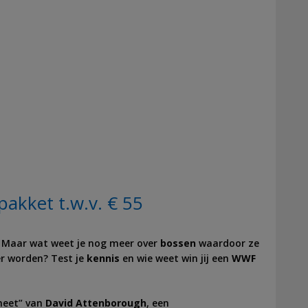
akket t.w.v. € 55
. Maar wat weet je nog meer over
bossen
waardoor ze
er worden? Test je
kennis
en wie weet win jij een
WWF
aneet” van
David Attenborough
, een