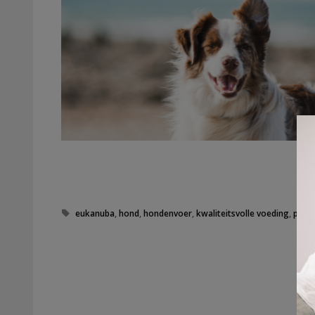
Tags
eukanuba
,
hond
,
hondenvoer
,
kwaliteitsvolle voeding
,
prijs