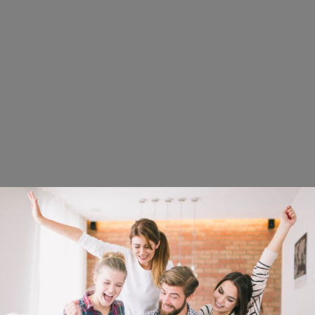
ed worden als u een aankoop doet of deelneemt aan een wedstrijd.
ie te publiceren, maar wij zijn niet verantwoordelijk voor eventuele 
rden voor de inhoud van de sites waarnaar wij verwijzen.