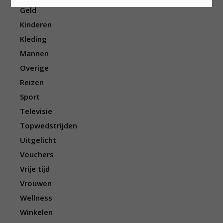
Geld
Kinderen
Kleding
Mannen
Overige
Reizen
Sport
Televisie
Topwedstrijden
Uitgelicht
Vouchers
Vrije tijd
Vrouwen
Wellness
Winkelen