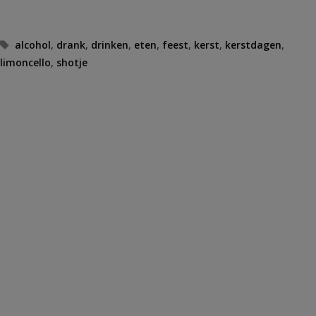
Tags
alcohol
,
drank
,
drinken
,
eten
,
feest
,
kerst
,
kerstdagen
,
limoncello
,
shotje