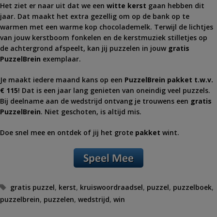
Het ziet er naar uit dat we een
witte kerst
gaan hebben dit
jaar. Dat maakt het extra gezellig om op de bank op te
warmen met een warme kop chocolademelk. Terwijl de lichtjes
van jouw kerstboom fonkelen en de kerstmuziek stilletjes op
de achtergrond afspeelt, kan jij puzzelen in jouw
gratis
PuzzelBrein
exemplaar.
Je maakt iedere maand kans op een
PuzzelBrein pakket t.w.v.
€ 115
! Dat is een jaar lang genieten van oneindig veel puzzels.
Bij deelname aan de wedstrijd ontvang je trouwens een
gratis
PuzzelBrein
. Niet geschoten, is altijd mis.
Doe snel mee en ontdek of jij het grote
pakket
wint.
Tags
gratis puzzel
,
kerst
,
kruiswoordraadsel
,
puzzel
,
puzzelboek
,
puzzelbrein
,
puzzelen
,
wedstrijd
,
win