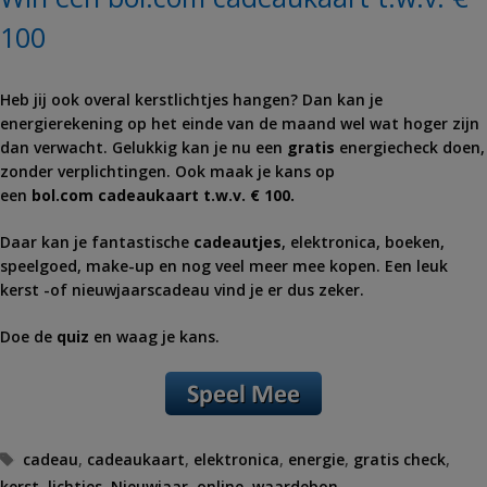
100
Heb jij ook overal kerstlichtjes hangen? Dan kan je
energierekening op het einde van de maand wel wat hoger zijn
dan verwacht. Gelukkig kan je nu een
gratis
energiecheck doen,
zonder verplichtingen. Ook maak je kans op
een
bol
.com cadeaukaart t.w.v. € 100.
Daar kan je fantastische
cadeautjes
, elektronica, boeken,
speelgoed, make-up en nog veel meer mee kopen. Een leuk
kerst -of nieuwjaarscadeau vind je er dus zeker.
Doe de
quiz
en waag je kans.
Tags
cadeau
,
cadeaukaart
,
elektronica
,
energie
,
gratis check
,
kerst
,
lichtjes
,
Nieuwjaar
,
online
,
waardebon