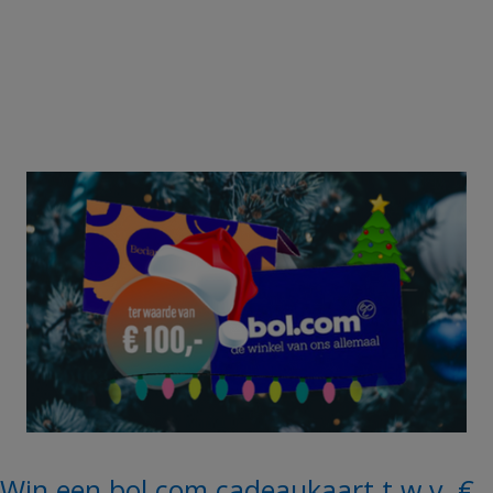
Win een bol.com cadeaukaart t.w.v. €