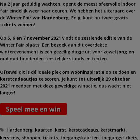
Na 2 jaar geduldig wachten, opent de meest sfeervolle indoor
fair eindelijk weer haar deuren. We hebben het uiteraard over
de
Winter Fair van Hardenberg
. En jij kunt nu
twee gratis
tickets winnen
!
Op
5, 6 en 7 november 2021
vindt de zestiende editie van de
Winter Fair plaats. Een bezoek aan dit overdekte
winterevenement is een gezellig dagje uit voor zowel
jong en
oud
met honderden feestelijke stands en tenten.
Oftewel dit is dé ideale plek om
wooninspiratie
op te doen en
kerstcadeautjes
te scoren. Je kunt
tot uiterlijk 29 oktober
2021
meedoen met deze geweldige winactie, dus wacht niet
langer!
Tags
Hardenberg
,
kaarten
,
kerst
,
kerstcadeaus
,
kerstmarkt
,
kerstmis
,
shoppen
,
tickets
,
toegangskaarten
,
toegangstickets
,