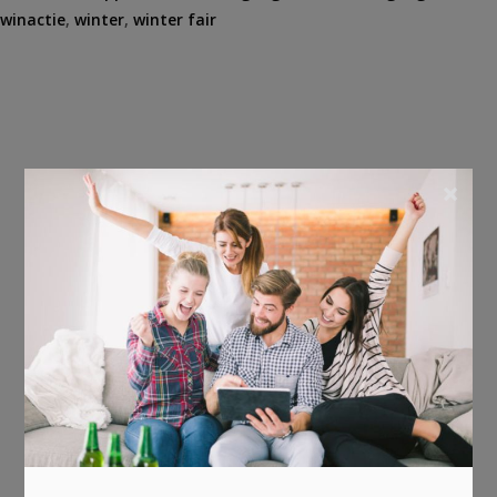
winactie
,
winter
,
winter fair
×