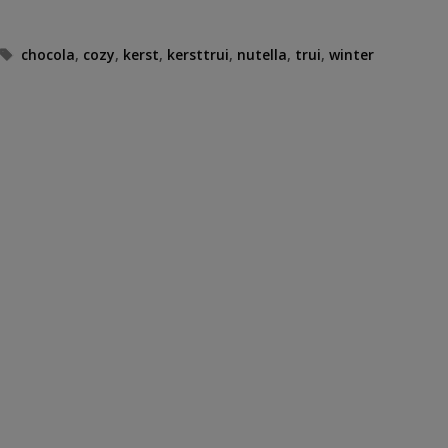
Tags
chocola
,
cozy
,
kerst
,
kersttrui
,
nutella
,
trui
,
winter