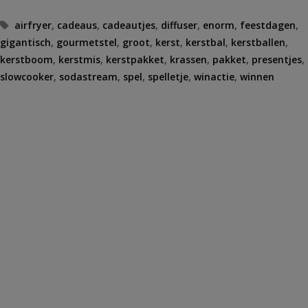
Tags
airfryer
,
cadeaus
,
cadeautjes
,
diffuser
,
enorm
,
feestdagen
,
gigantisch
,
gourmetstel
,
groot
,
kerst
,
kerstbal
,
kerstballen
,
kerstboom
,
kerstmis
,
kerstpakket
,
krassen
,
pakket
,
presentjes
,
slowcooker
,
sodastream
,
spel
,
spelletje
,
winactie
,
winnen