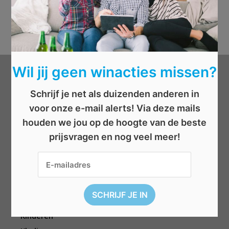
Wil jij geen winacties missen?
Categorieën
Schrijf je net als duizenden anderen in
voor onze e-mail alerts! Via deze mails
Beauty
houden we jou op de hoogte van de beste
Boeken
prijsvragen en nog veel meer!
Cadeau
Dieren
Elektronica
Eten/drinken
Geld
Kinderen