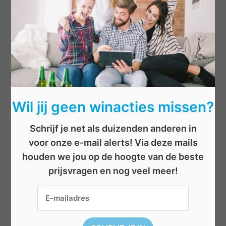
Elektronica
Eten/drinken
Geld
Kinderen
Kleding
Mannen
Overige
Wil jij geen winacties missen?
Reizen
Schrijf je net als duizenden anderen in
Sport
voor onze e-mail alerts! Via deze mails
Televisie
houden we jou op de hoogte van de beste
Topwedstrijden
prijsvragen en nog veel meer!
Uitgelicht
Vouchers
Vrije tijd
Vrouwen