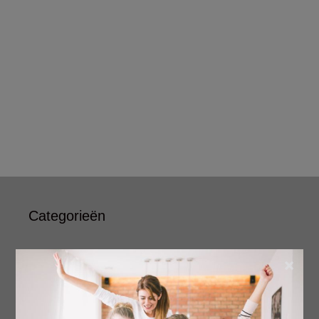
Categorieën
Beauty
×
Boeken
Cadeau
Dieren