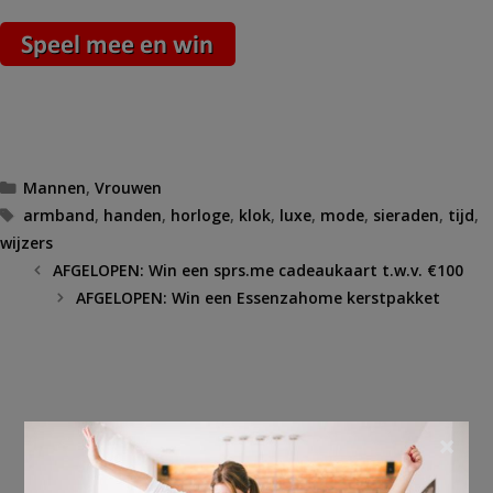
Categorieën
Mannen
,
Vrouwen
Tags
armband
,
handen
,
horloge
,
klok
,
luxe
,
mode
,
sieraden
,
tijd
,
wijzers
AFGELOPEN: Win een sprs.me cadeaukaart t.w.v. €100
AFGELOPEN: Win een Essenzahome kerstpakket
×