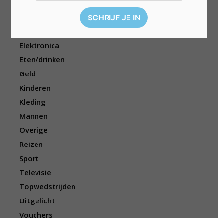
Boeken
Cadeau
Dieren
Elektronica
Eten/drinken
Geld
Kinderen
Kleding
Mannen
Overige
Reizen
Sport
Televisie
Topwedstrijden
Uitgelicht
Vouchers