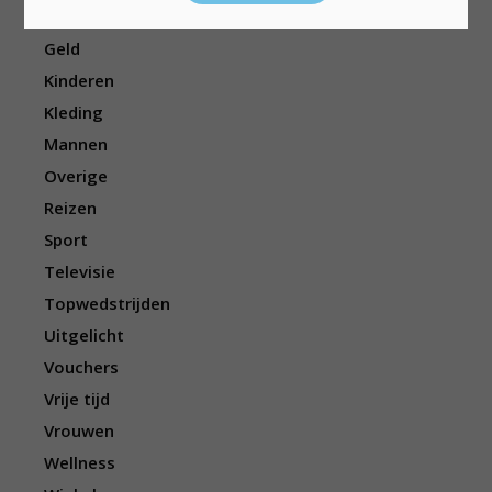
Eten/drinken
Geld
Kinderen
Kleding
Mannen
Overige
Reizen
Sport
Televisie
Topwedstrijden
Uitgelicht
Vouchers
Vrije tijd
Vrouwen
Wellness