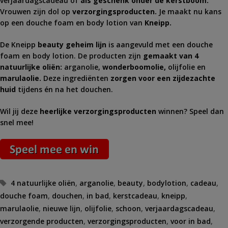
verjaardagscadeau of
als geschenk onder de kerstboom.
Vrouwen zijn dol op
verzorgingsproducten.
Je maakt nu kans
op een douche foam en body lotion van
Kneipp.
De Kneipp
beauty geheim lijn
is aangevuld met een douche
foam en body lotion. De producten zijn
gemaakt van 4
natuurlijke oliën:
arganolie,
wonderboomolie,
olijfolie en
marulaolie.
Deze ingrediënten
zorgen voor een zijdezachte
huid
tijdens én na het douchen.
Wil jij deze
heerlijke verzorgingsproducten
winnen? Speel dan
snel mee!
Tags
4 natuurlijke oliën
,
arganolie
,
beauty
,
bodylotion
,
cadeau
,
douche foam
,
douchen
,
in bad
,
kerstcadeau
,
kneipp
,
marulaolie
,
nieuwe lijn
,
olijfolie
,
schoon
,
verjaardagscadeau
,
verzorgende producten
,
verzorgingsproducten
,
voor in bad
,