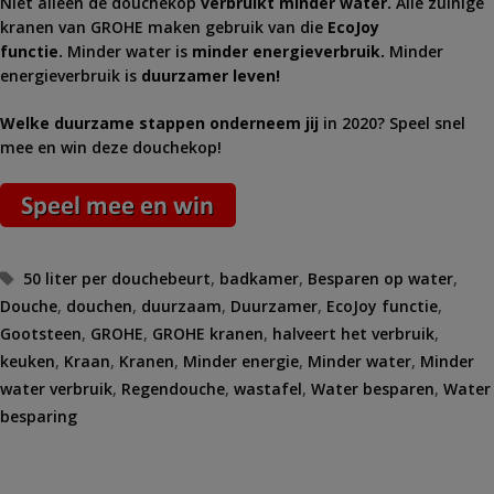
Niet alleen de douchekop
verbruikt minder water.
Alle zuinige
kranen van GROHE maken gebruik van die
EcoJoy
functie.
Minder water is
minder energieverbruik.
Minder
energieverbruik is
duurzamer leven!
Welke
duurzame stappen onderneem jij
in 2020? Speel snel
mee en win deze douchekop!
Tags
50 liter per douchebeurt
,
badkamer
,
Besparen op water
,
Douche
,
douchen
,
duurzaam
,
Duurzamer
,
EcoJoy functie
,
Gootsteen
,
GROHE
,
GROHE kranen
,
halveert het verbruik
,
keuken
,
Kraan
,
Kranen
,
Minder energie
,
Minder water
,
Minder
water verbruik
,
Regendouche
,
wastafel
,
Water besparen
,
Water
besparing