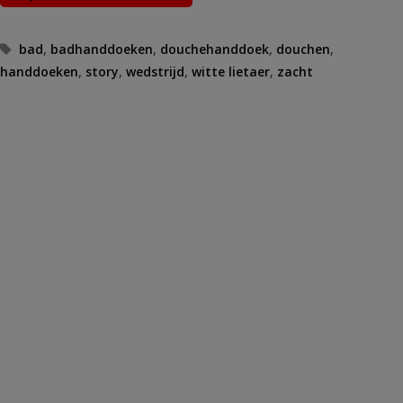
Tags
bad
,
badhanddoeken
,
douchehanddoek
,
douchen
,
handdoeken
,
story
,
wedstrijd
,
witte lietaer
,
zacht