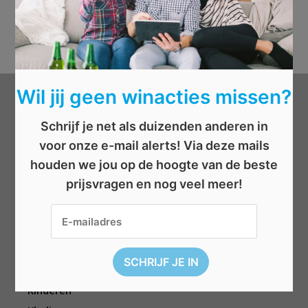
Wil jij geen winacties missen?
Categorieën
Schrijf je net als duizenden anderen in
voor onze e-mail alerts! Via deze mails
Beauty
houden we jou op de hoogte van de beste
Boeken
prijsvragen en nog veel meer!
Cadeau
Dieren
Elektronica
Eten/drinken
Geld
Kinderen