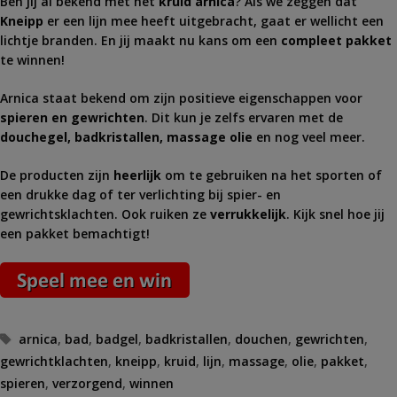
Ben jij al bekend met het
kruid arnica
? Als we zeggen dat
Kneipp
er een lijn mee heeft uitgebracht, gaat er wellicht een
lichtje branden. En jij maakt nu kans om een
compleet pakket
te winnen!
Arnica staat bekend om zijn positieve eigenschappen voor
spieren en gewrichten
. Dit kun je zelfs ervaren met de
douchegel, badkristallen, massage olie
en nog veel meer.
De producten zijn
heerlijk
om te gebruiken na het sporten of
een drukke dag of ter verlichting bij spier- en
gewrichtsklachten. Ook ruiken ze
verrukkelijk
. Kijk snel hoe jij
een pakket bemachtigt!
Tags
arnica
,
bad
,
badgel
,
badkristallen
,
douchen
,
gewrichten
,
gewrichtklachten
,
kneipp
,
kruid
,
lijn
,
massage
,
olie
,
pakket
,
spieren
,
verzorgend
,
winnen