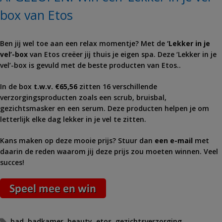
box van Etos
Ben jij wel toe aan een relax momentje? Met de
‘Lekker in je
vel’-box
van Etos creëer jij thuis je eigen spa. Deze ‘Lekker in je
vel’-box is gevuld met de beste producten van Etos..
In de box
t.w.v. €65,56
zitten 16 verschillende
verzorgingsproducten zoals een scrub, bruisbal,
gezichtsmasker en een serum. Deze producten helpen je om
letterlijk elke dag lekker in je vel te zitten.
Kans maken op deze mooie prijs? Stuur dan
een e-mail
met
daarin de reden waarom jij deze prijs zou moeten winnen. Veel
succes!
Tags
bad
,
badkamer
,
beauty
,
etos
,
gezichtsverzorging
,