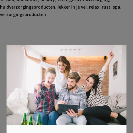
huidverzorgingsproducten
,
lekker in je vel
,
relax
,
rust
,
spa
,
verzorgingsproducten
×