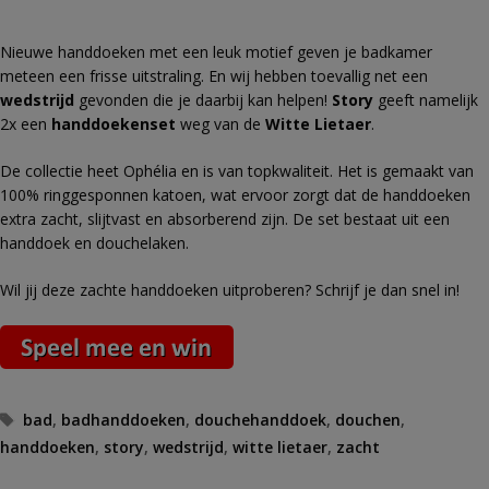
Nieuwe handdoeken met een leuk motief geven je badkamer
meteen een frisse uitstraling. En wij hebben toevallig net een
wedstrijd
gevonden die je daarbij kan helpen!
Story
geeft namelijk
2x een
handdoekenset
weg van de
Witte Lietaer
.
De collectie heet Ophélia en is van topkwaliteit. Het is gemaakt van
100% ringgesponnen katoen, wat ervoor zorgt dat de handdoeken
extra zacht, slijtvast en absorberend zijn. De set bestaat uit een
handdoek en douchelaken.
Wil jij deze zachte handdoeken uitproberen? Schrijf je dan snel in!
Tags
bad
,
badhanddoeken
,
douchehanddoek
,
douchen
,
handdoeken
,
story
,
wedstrijd
,
witte lietaer
,
zacht