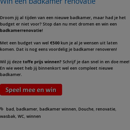
Win een badkamer renovatie
Droom jij al tijden van een nieuwe badkamer, maar had je het
budget er niet voor? Stop dan nu met dromen en win een
badkamerrenovatie
!
Met een budget van wel
€500
kun je al je wensen uit laten
komen. Dat is nog eens voordelig je badkamer renoveren!
Wil jij deze
toffe prijs winnen?
Schrijf je dan snel in en doe mee!
En wie weet heb jij binnenkort wel een compleet nieuwe
badkamer.
Tags
bad
,
badkamer
,
badkamer winnen
,
Douche
,
renovatie
,
wasbak
,
WC
,
winnen