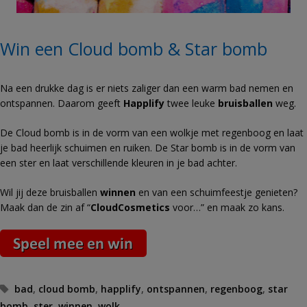
Win een Cloud bomb & Star bomb
Na een drukke dag is er niets zaliger dan een warm bad nemen en
ontspannen. Daarom geeft
Happlify
twee leuke
bruisballen
weg.
De Cloud bomb is in de vorm van een wolkje met regenboog en laat
je bad heerlijk schuimen en ruiken. De Star bomb is in de vorm van
een ster en laat verschillende kleuren in je bad achter.
Wil jij deze bruisballen
winnen
en van een schuimfeestje genieten?
Maak dan de zin af “
CloudCosmetics
voor…” en maak zo kans.
Tags
bad
,
cloud bomb
,
happlify
,
ontspannen
,
regenboog
,
star
bomb
,
ster
,
winnen
,
wolk