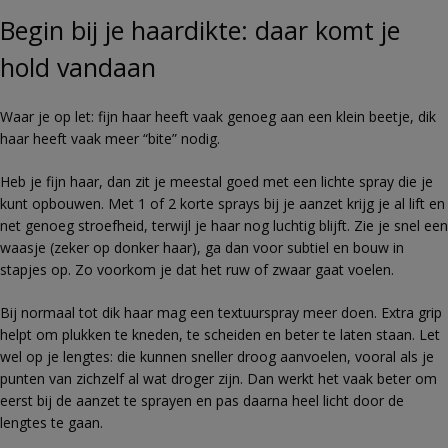
Begin bij je haardikte: daar komt je
hold vandaan
Waar je op let: fijn haar heeft vaak genoeg aan een klein beetje, dik
haar heeft vaak meer “bite” nodig.
Heb je fijn haar, dan zit je meestal goed met een lichte spray die je
kunt opbouwen. Met 1 of 2 korte sprays bij je aanzet krijg je al lift en
net genoeg stroefheid, terwijl je haar nog luchtig blijft. Zie je snel een
waasje (zeker op donker haar), ga dan voor subtiel en bouw in
stapjes op. Zo voorkom je dat het ruw of zwaar gaat voelen.
Bij normaal tot dik haar mag een textuurspray meer doen. Extra grip
helpt om plukken te kneden, te scheiden en beter te laten staan. Let
wel op je lengtes: die kunnen sneller droog aanvoelen, vooral als je
punten van zichzelf al wat droger zijn. Dan werkt het vaak beter om
eerst bij de aanzet te sprayen en pas daarna heel licht door de
lengtes te gaan.