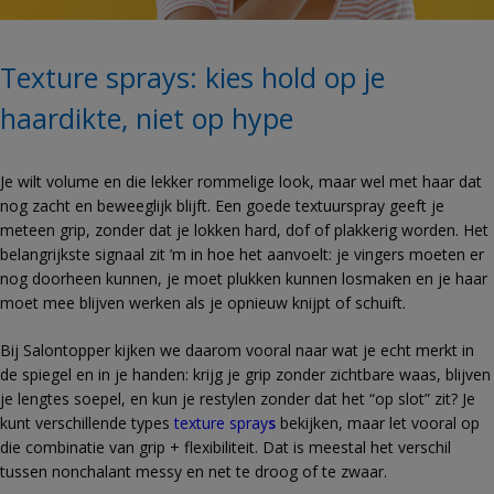
Texture sprays: kies hold op je
haardikte, niet op hype
Je wilt volume en die lekker rommelige look, maar wel met haar dat
nog zacht en beweeglijk blijft. Een goede textuurspray geeft je
meteen grip, zonder dat je lokken hard, dof of plakkerig worden. Het
belangrijkste signaal zit ’m in hoe het aanvoelt: je vingers moeten er
nog doorheen kunnen, je moet plukken kunnen losmaken en je haar
moet mee blijven werken als je opnieuw knijpt of schuift.
Bij Salontopper kijken we daarom vooral naar wat je echt merkt in
de spiegel en in je handen: krijg je grip zonder zichtbare waas, blijven
je lengtes soepel, en kun je restylen zonder dat het “op slot” zit? Je
kunt verschillende types
texture spray
s
bekijken, maar let vooral op
die combinatie van grip + flexibiliteit. Dat is meestal het verschil
tussen nonchalant messy en net te droog of te zwaar.