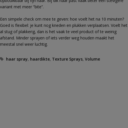
opbouwbaar bij fijn haar. Bij dik haar past vaak beter een stevigere
variant met meer “bite”.
Een simpele check om mee te geven: hoe voelt het na 10 minuten?
Goed is flexibel: je kunt nog kneden en plukken verplaatsen. Voelt het
al stug of plakkerig, dan is het vaak te veel product of te weinig
afstand. Minder sprayen of iets verder weg houden maakt het
meestal snel weer luchtig.
Tags
haar spray
,
haardikte
,
Texture Sprays
,
Volume