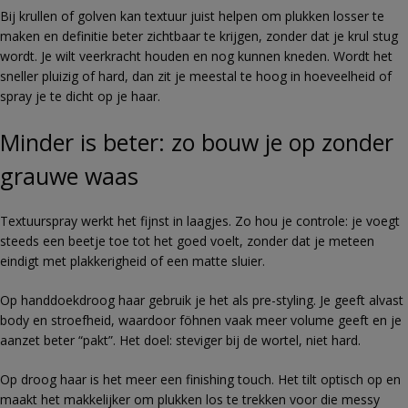
Bij krullen of golven kan textuur juist helpen om plukken losser te
maken en definitie beter zichtbaar te krijgen, zonder dat je krul stug
wordt. Je wilt veerkracht houden en nog kunnen kneden. Wordt het
sneller pluizig of hard, dan zit je meestal te hoog in hoeveelheid of
spray je te dicht op je haar.
Minder is beter: zo bouw je op zonder
grauwe waas
Textuurspray werkt het fijnst in laagjes. Zo hou je controle: je voegt
steeds een beetje toe tot het goed voelt, zonder dat je meteen
eindigt met plakkerigheid of een matte sluier.
Op handdoekdroog haar gebruik je het als pre-styling. Je geeft alvast
body en stroefheid, waardoor föhnen vaak meer volume geeft en je
aanzet beter “pakt”. Het doel: steviger bij de wortel, niet hard.
Op droog haar is het meer een finishing touch. Het tilt optisch op en
maakt het makkelijker om plukken los te trekken voor die messy