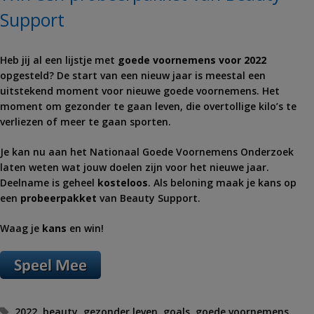
Support
Heb jij al een lijstje met
goede voornemens voor 2022
opgesteld? De start van een nieuw jaar is meestal een
uitstekend moment voor nieuwe goede voornemens. Het
moment om gezonder te gaan leven, die overtollige kilo’s te
verliezen of meer te gaan sporten.
Je kan nu aan het Nationaal Goede Voornemens Onderzoek
laten weten wat jouw doelen zijn voor het nieuwe jaar.
Deelname is geheel
kosteloos
. Als beloning maak je kans op
een
probeerpakket
van Beauty Support.
Waag je
kans
en win!
Tags
2022
,
beauty
,
gezonder leven
,
goals
,
goede voornemens
,