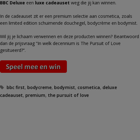
BBC Deluxe
een
luxe cadeauset
weg die jij kan winnen.
In de cadeauset zit er
een premium selectie aan cosmetica, zoals
een limited edition schuimende douchegel, bodycrème en bodymist.
Wil jij je lichaam verwennen en deze producten winnen? Beantwoord
dan de prijsvraag “In welk decennium is The Pursuit of Love
gesitueerd?”.
Tags
bbc first
,
bodycreme
,
bodymist
,
cosmetica
,
deluxe
cadeauset
,
premium
,
the pursuit of love