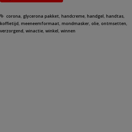
Tags
corona
,
glycerona pakket
,
handcreme
,
handgel
,
handtas
,
koffietijd
,
meeneemformaat
,
mondmasker
,
olie
,
ontmsetten
,
verzorgend
,
winactie
,
winkel
,
winnen