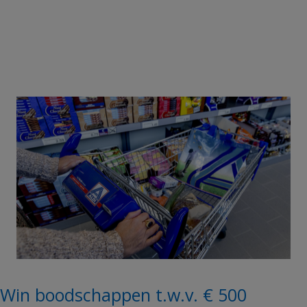
Win boodschappen t.w.v. € 500