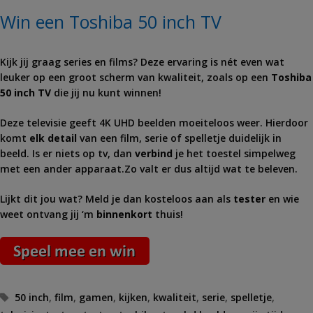
Win een Toshiba 50 inch TV
Kijk jij graag series en films? Deze ervaring is nét even wat
leuker op een groot scherm van kwaliteit, zoals op een
Toshiba
50 inch TV
die jij nu kunt winnen!
Deze televisie geeft 4K UHD beelden moeiteloos weer. Hierdoor
komt
elk detail
van een film, serie of spelletje duidelijk in
beeld. Is er niets op tv, dan
verbind
je het toestel simpelweg
met een ander apparaat.Zo valt er dus altijd wat te beleven.
Lijkt dit jou wat? Meld je dan kosteloos aan als
tester
en wie
weet ontvang jij ‘m
binnenkort
thuis!
Tags
50 inch
,
film
,
gamen
,
kijken
,
kwaliteit
,
serie
,
spelletje
,