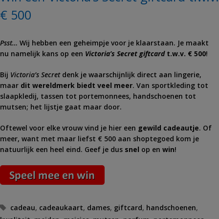
€ 500
Psst…
Wij hebben een geheimpje voor je klaarstaan. Je maakt
nu namelijk kans op een
Victoria’s Secret giftcard
t.w.v. € 500
!
Bij
Victoria’s Secret
denk je waarschijnlijk direct aan lingerie,
maar
dit wereldmerk biedt veel meer
. Van sportkleding tot
slaapkledij, tassen tot portemonnees, handschoenen tot
mutsen; het lijstje gaat maar door.
Oftewel voor elke vrouw vind je hier een
gewild cadeautje
. Of
meer, want met maar liefst € 500 aan shoptegoed kom je
natuurlijk een heel eind. Geef je dus
snel
op en
win
!
Tags
cadeau
,
cadeaukaart
,
dames
,
giftcard
,
handschoenen
,