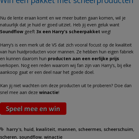
Win een pakket met scheerproducten
Nu de lente eraan komt en we meer buiten gaan komen, wil je
natuurlijk dat je huid er goed uitziet. Heb jij even geluk want
Soundflow
geeft
3x een Harry’s scheerpakket
weg!
Harry’s is een merk uit de VS dat zich vooral focust op de kwaliteit
van hun
huidproducten voor mannen. Ze hebben hun eigen fabriek
en kunnen daarom hun
producten aan een eerlijke prijs
verkopen. Nog een reden waarom wij fan zijn van Harry’s, bij elke
aankoop gaat er een deel naar het goede doel.
Kan jij niet wachten om deze producten uit te proberen? Doe dan
snel mee aan deze
winactie
!
Tags
harry's
,
huid
,
kwaliteit
,
mannen
,
scheermes
,
scheerschuim
,
scheren
,
soundflow
,
winactie