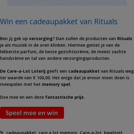
Win een cadeaupakket van Rituals
Ben jij gek op
verzorging
? Dan zullen de producten van
Rituals
je als muziek in de oren klinken. Hiermee geniet je van de
lekkerste parfum, de beste gezichtscrème, de meest zachte
handcrème en tal van andere verzorgingsproducten.
De Care-a-Lot Loterij
geeft een
cadeaupakket
van Rituals weg
ter waarde van € 100,00. Het enige dat je ervoor moet doen is
meespelen met het
memory spel
.
Doe mee en win deze
fantastische prijs
.
Tags
cadeaupakket
,
care a lot memory
,
Care-a-lot
,
kwaliteit
,