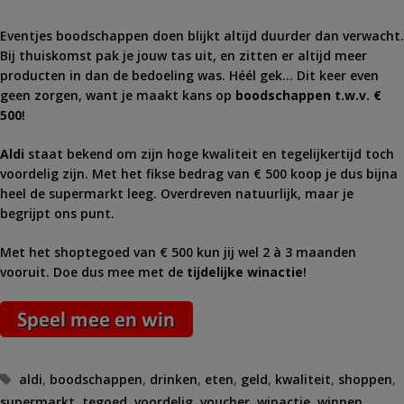
Eventjes boodschappen doen blijkt altijd duurder dan verwacht.
Bij thuiskomst pak je jouw tas uit, en zitten er altijd meer
producten in dan de bedoeling was. Héél gek… Dit keer even
geen zorgen, want je maakt kans op
boodschappen t.w.v. €
500
!
Aldi
staat bekend om zijn hoge kwaliteit en tegelijkertijd toch
voordelig zijn. Met het fikse bedrag van € 500 koop je dus bijna
heel de supermarkt leeg. Overdreven natuurlijk, maar je
begrijpt ons punt.
Met het shoptegoed van € 500 kun jij wel 2 à 3 maanden
vooruit. Doe dus mee met de
tijdelijke winactie
!
Tags
aldi
,
boodschappen
,
drinken
,
eten
,
geld
,
kwaliteit
,
shoppen
,
supermarkt
,
tegoed
,
voordelig
,
voucher
,
winactie
,
winnen