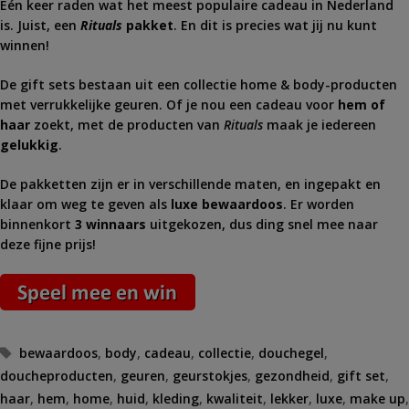
Eén keer raden wat het meest populaire cadeau in Nederland
is. Juist, een
Rituals
pakket
. En dit is precies wat jij nu kunt
winnen!
De gift sets bestaan uit een collectie home & body-producten
met verrukkelijke geuren. Of je nou een cadeau voor
hem of
haar
zoekt, met de producten van
Rituals
maak je iedereen
gelukkig
.
De pakketten zijn er in verschillende maten, en ingepakt en
klaar om weg te geven als
luxe bewaardoos
. Er worden
binnenkort
3 winnaars
uitgekozen, dus ding snel mee naar
deze fijne prijs!
Tags
bewaardoos
,
body
,
cadeau
,
collectie
,
douchegel
,
doucheproducten
,
geuren
,
geurstokjes
,
gezondheid
,
gift set
,
haar
,
hem
,
home
,
huid
,
kleding
,
kwaliteit
,
lekker
,
luxe
,
make up
,