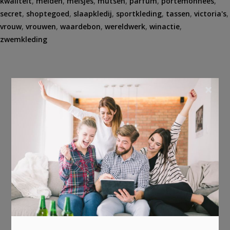
kwaliteit
,
meiden
,
meisjes
,
mutsen
,
parfum
,
portemonnees
,
secret
,
shoptegoed
,
slaapkledij
,
sportkleding
,
tassen
,
victoria's
,
vrouw
,
vrouwen
,
waardebon
,
wereldwerk
,
winactie
,
zwemkleding
×