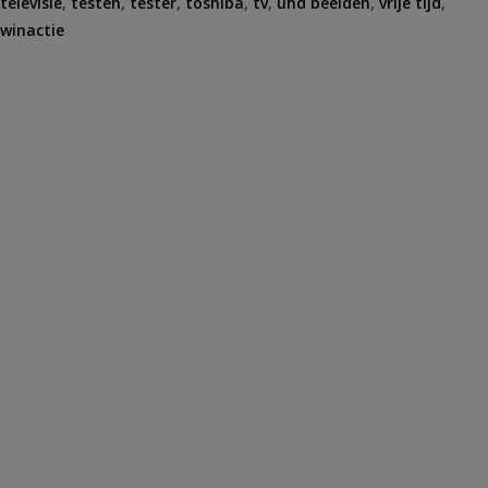
televisie
,
testen
,
tester
,
toshiba
,
tv
,
uhd beelden
,
vrije tijd
,
winactie