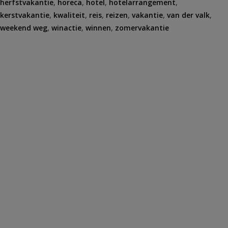
herfstvakantie
,
horeca
,
hotel
,
hotelarrangement
,
kerstvakantie
,
kwaliteit
,
reis
,
reizen
,
vakantie
,
van der valk
,
weekend weg
,
winactie
,
winnen
,
zomervakantie