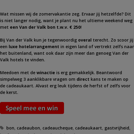
Wat missen wij de zomervakantie zeg. Ervaar jij hetzelfde? Dit
is niet langer nodig, want je plant nu het ultieme weekend weg
met
een Van der Valk bon t.w.v. € 250
!
Bij Van der Valk kun je tegenwoordig
overal
terecht. Zo scoor jij
een
luxe hotelarrangement
in eigen land of vertrekt zelfs naar
het buitenland, want ook daar zijn meer dan genoeg Van der
Valk hotels te vinden.
Meedoen met de
winactie
is erg gemakkelijk. Beantwoord
simpelweg 3 aanklikbare vragen om
direct
kans te maken op
de cadeaukaart. Alvast erg leuk tijdens de herfst of zelfs voor
de kerst.
Tags
bon
,
cadeaubon
,
cadeaucheque
,
cadeaukaart
,
gastvrijheid
,