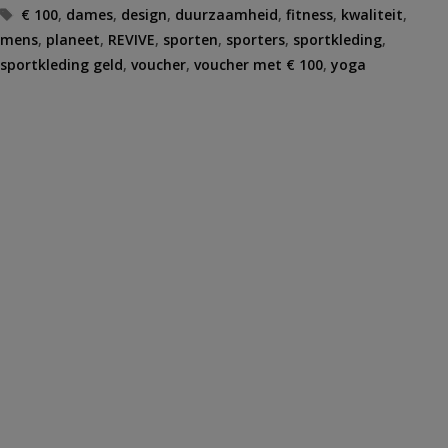
Tags
€ 100
,
dames
,
design
,
duurzaamheid
,
fitness
,
kwaliteit
,
mens
,
planeet
,
REVIVE
,
sporten
,
sporters
,
sportkleding
,
sportkleding geld
,
voucher
,
voucher met € 100
,
yoga