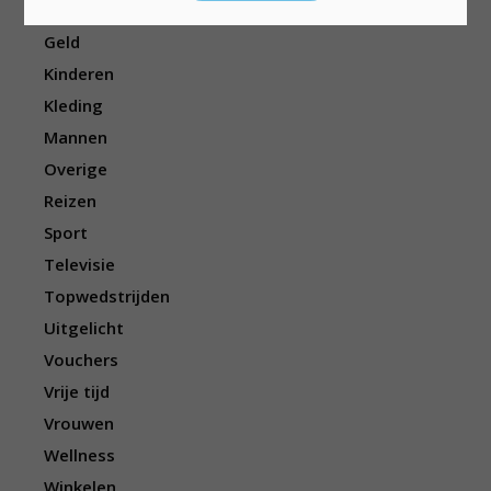
Eten/drinken
Geld
Kinderen
Kleding
Mannen
Overige
Reizen
Sport
Televisie
Topwedstrijden
Uitgelicht
Vouchers
Vrije tijd
Vrouwen
Wellness
Winkelen