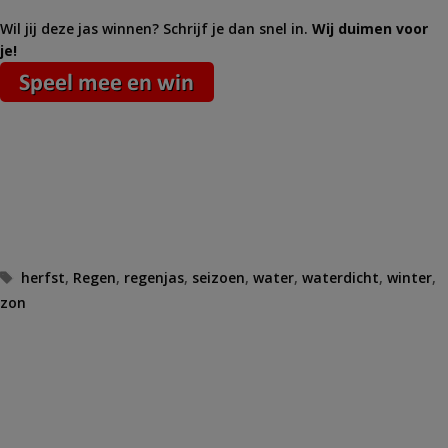
Wil jij deze jas winnen? Schrijf je dan snel in.
Wij duimen voor
je!
Tags
herfst
,
Regen
,
regenjas
,
seizoen
,
water
,
waterdicht
,
winter
,
zon