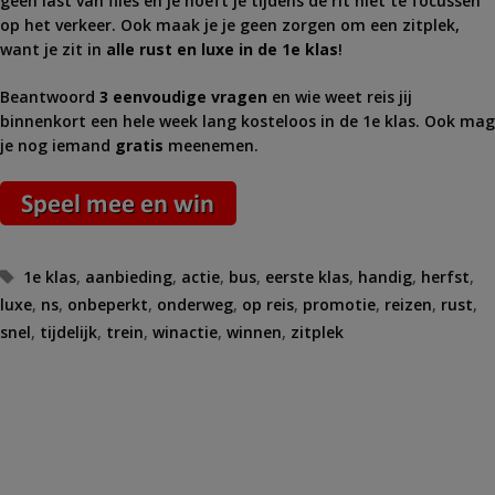
geen last van files en je hoeft je tijdens de rit niet te focussen
op het verkeer. Ook maak je je geen zorgen om een zitplek,
want je zit in
alle rust en luxe in de 1e klas
!
Beantwoord
3 eenvoudige vragen
en wie weet reis jij
binnenkort een hele week lang kosteloos in de 1e klas. Ook mag
je nog iemand
gratis
meenemen.
Tags
1e klas
,
aanbieding
,
actie
,
bus
,
eerste klas
,
handig
,
herfst
,
luxe
,
ns
,
onbeperkt
,
onderweg
,
op reis
,
promotie
,
reizen
,
rust
,
snel
,
tijdelijk
,
trein
,
winactie
,
winnen
,
zitplek