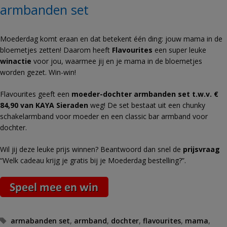
armbanden set
Moederdag komt eraan en dat betekent één ding: jouw mama in de
bloemetjes zetten! Daarom heeft
Flavourites
een super leuke
winactie
voor jou, waarmee jij en je mama in de bloemetjes
worden gezet. Win-win!
Flavourites geeft een
moeder-dochter armbanden set t.w.v. €
84,90 van KAYA Sieraden
weg! De set bestaat uit een chunky
schakelarmband voor moeder en een classic bar armband voor
dochter.
Wil jij deze leuke prijs winnen? Beantwoord dan snel de
prijsvraag
“Welk cadeau krijg je gratis bij je Moederdag bestelling?”.
Tags
armabanden set
,
armband
,
dochter
,
flavourites
,
mama
,