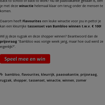
Back to school of back to work? Nu de paasvakantie gedaan is, ben
je met deze
winactie
helemaal klaar om terug onder de mensen te
komen.
Daarom heeft
Flavourites
een leuke winactie voor jou in petto! Je
kan een kleurrijke
tassenset van Bambloo winnen t.w.v. € 100!
Wil jij deze rugzak en deze shopper winnen? Beantwoord dan de
prijsvraag
“
Bambloo was vorige week jarig, maar hoe oud werd ze
eigenlijk?”.
Tags
bambloo
,
flavourites
,
kleurrijk
,
paasvakantie
,
prijsvraag
,
rugzak
,
shopper
,
tassenset
,
winactie
,
winnen
,
zomer