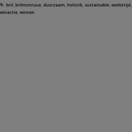
Tags
bril
,
brilmonruue
,
duurzaam
,
holistik
,
sustainable
,
wedstrijd
,
winactie
,
winnen