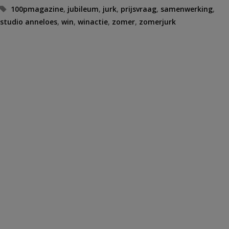
Tags
100pmagazine
,
jubileum
,
jurk
,
prijsvraag
,
samenwerking
,
studio anneloes
,
win
,
winactie
,
zomer
,
zomerjurk