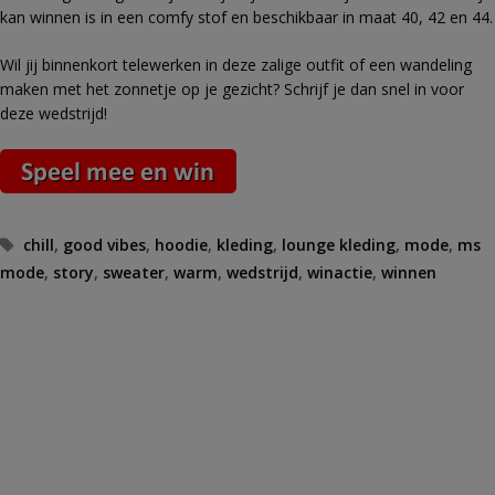
kan winnen is in een comfy stof en beschikbaar in maat 40, 42 en 44.
Wil jij binnenkort telewerken in deze zalige outfit of een wandeling
maken met het zonnetje op je gezicht? Schrijf je dan snel in voor
deze wedstrijd!
Tags
chill
,
good vibes
,
hoodie
,
kleding
,
lounge kleding
,
mode
,
ms
mode
,
story
,
sweater
,
warm
,
wedstrijd
,
winactie
,
winnen