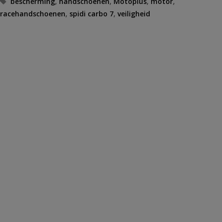
bescherming
,
handschoenen
,
Motoplus
,
motor
,
racehandschoenen
,
spidi carbo 7
,
veiligheid