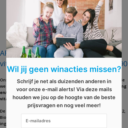
AFGELOPEN: Win Sugerbearhair
vitamins voor drie maanden t.w.v. € 90
Wil jij geen winacties missen?
Ons haar heeft het
zwaar te verduren
met alle producten die
Schrijf je net als duizenden anderen in
we gebruiken en door het verbranden met
onze föhn, stijltang
voor onze e-mail alerts! Via deze mails
en/of krultang
. Je maakt nu kans op de
sugarbearhair
houden we jou op de hoogte van de beste
vitamins
om jouw lokken weer
gezond en sterk te maken.
prijsvragen en nog veel meer!
De Kardashians
gebruiken de vitamines al jaren.
Door de B12,
Biotine, Foliumzuur, Zink en andere klinisch bewezen
ingrediënten wordt jouw
haar- en nagelgroei gestimuleerd.