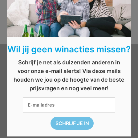
Wil jij geen winacties missen?
Categorieën
Schrijf je net als duizenden anderen in
voor onze e-mail alerts! Via deze mails
Beauty
houden we jou op de hoogte van de beste
Boeken
prijsvragen en nog veel meer!
Cadeau
Dieren
Elektronica
Eten/drinken
Geld