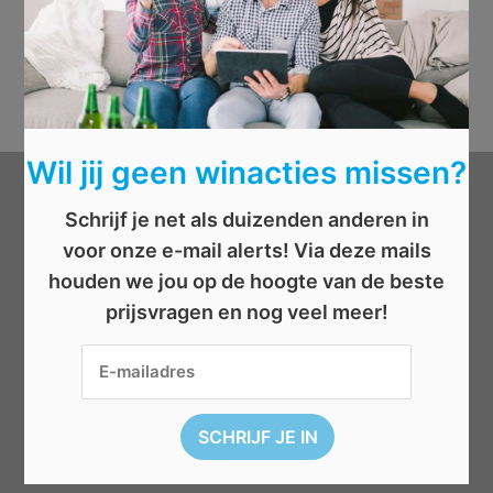
Wil jij geen winacties missen?
Categorieën
Schrijf je net als duizenden anderen in
voor onze e-mail alerts! Via deze mails
Beauty
houden we jou op de hoogte van de beste
Boeken
prijsvragen en nog veel meer!
Cadeau
Dieren
Elektronica
Eten/drinken
Geld