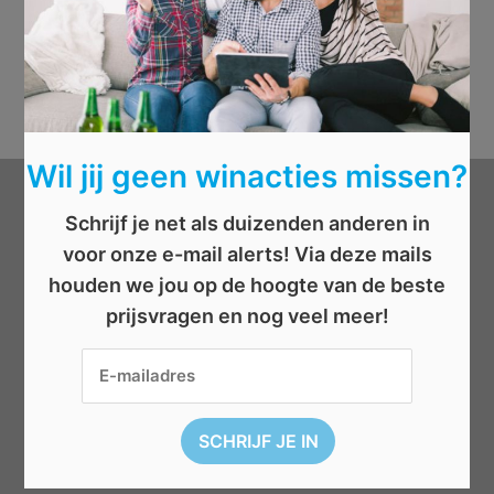
Wil jij geen winacties missen?
Categorieën
Schrijf je net als duizenden anderen in
voor onze e-mail alerts! Via deze mails
Beauty
houden we jou op de hoogte van de beste
Boeken
prijsvragen en nog veel meer!
Cadeau
Dieren
Elektronica
Eten/drinken
Geld