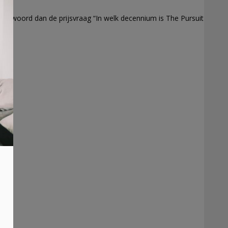
antwoord dan de prijsvraag “In welk decennium is The Pursuit