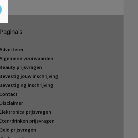
Pagina’s
Adverteren
Algemene voorwaarden
Beauty prijsvragen
Bevestig jouw inschrijving
Bevestiging inschrijving
Contact
Disclaimer
Elektronica prijsvragen
Eten/drinken prijsvragen
Geld prijsvragen