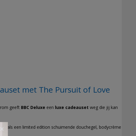
uset met The Pursuit of Love
aarom geeft
BBC Deluxe
een
luxe cadeauset
weg die jij kan
, zoals een limited edition schuimende douchegel, bodycrème
×