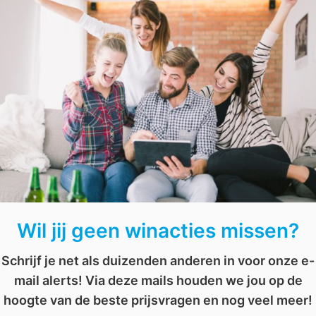
Wil jij je lichaam verwennen en deze producten winnen? Be
of Love gesitueerd?”.
t
,
premium
,
the pursuit of love
Wil jij geen winacties missen?
Schrijf je net als duizenden anderen in voor onze e-
mail alerts! Via deze mails houden we jou op de
hoogte van de beste prijsvragen en nog veel meer!