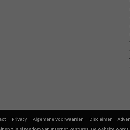
act
Privacy
Algemene voorwaarden
Disclaimer
Adver
inen zijn eigendom van
Internet Ventures
. De website wordt