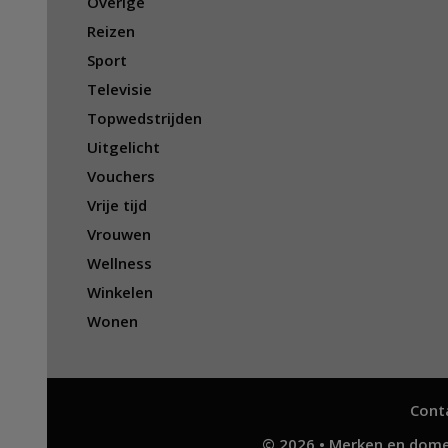
Overige
Reizen
Sport
Televisie
Topwedstrijden
Uitgelicht
Vouchers
Vrije tijd
Vrouwen
Wellness
Winkelen
Wonen
Cont
© 2026 • Merken en dome