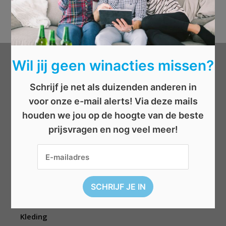
Wil jij geen winacties missen?
Categorieën
Schrijf je net als duizenden anderen in
Beauty
voor onze e-mail alerts! Via deze mails
Boeken
houden we jou op de hoogte van de beste
Cadeau
prijsvragen en nog veel meer!
Dieren
Elektronica
Eten/drinken
Geld
Kinderen
Kleding