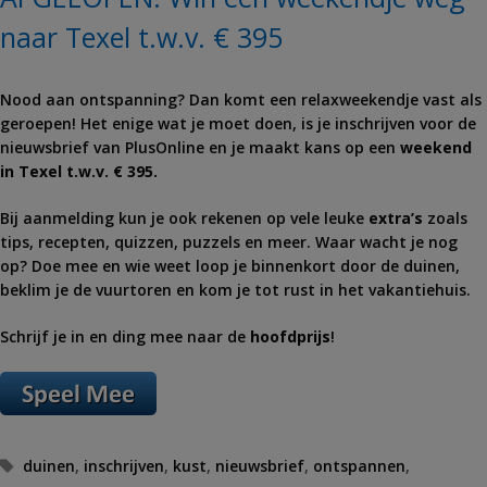
naar Texel t.w.v. € 395
Nood aan ontspanning? Dan komt een relaxweekendje vast als
geroepen! Het enige wat je moet doen, is je inschrijven voor de
nieuwsbrief van PlusOnline en je maakt kans op een
weekend
in Texel t.w.v. € 395.
Bij aanmelding kun je ook rekenen op vele leuke
extra’s
zoals
tips, recepten, quizzen, puzzels en meer. Waar wacht je nog
op? Doe mee en wie weet loop je binnenkort door de duinen,
beklim je de vuurtoren en kom je tot rust in het vakantiehuis.
Schrijf je in en ding mee naar de
hoofdprijs
!
Tags
duinen
,
inschrijven
,
kust
,
nieuwsbrief
,
ontspannen
,