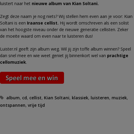
luistert naar het
nieuwe album van Kian Soltani.
Zegt deze naam je nog niets? Wij stellen hem even aan je voor: Kian
Soltani is een
Iraanse cellist.
Hij wordt omschreven als
een solist
van het hoogste niveau onder de nieuwe generatie cellisten. Zeker
de moeite waard om even naar te luisteren dus!
Luister.nl geeft zijn album weg. Wil jij zijn toffe album winnen? Speel
dan snel mee en wie weet geniet jij binnenkort wel van
prachtige
cellomuziek
.
Tags
album
,
cd
,
cellist
,
Kian Soltani
,
klassiek
,
luisteren
,
muziek
,
ontspannen
,
vrije tijd