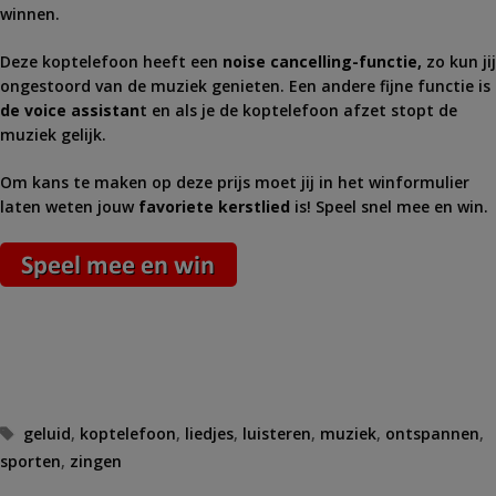
winnen.
Deze koptelefoon heeft een
noise cancelling-functie,
zo kun jij
ongestoord van de muziek genieten. Een andere fijne functie is
de voice assistan
t en als je de koptelefoon afzet stopt de
muziek gelijk.
Om kans te maken op deze prijs moet jij in het winformulier
laten weten jouw
favoriete kerstlied
is! Speel snel mee en win.
Tags
geluid
,
koptelefoon
,
liedjes
,
luisteren
,
muziek
,
ontspannen
,
sporten
,
zingen