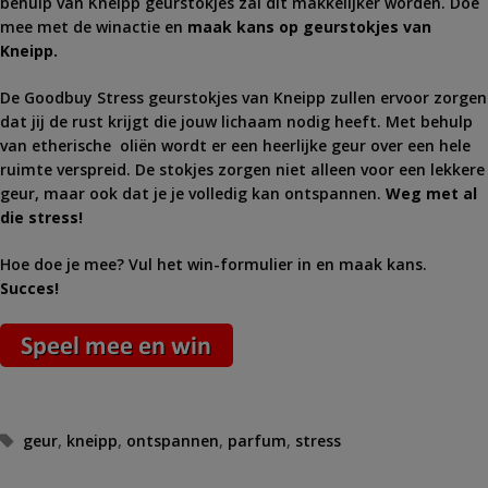
behulp van Kneipp geurstokjes zal dit makkelijker worden. Doe
mee met de winactie en
maak kans op geurstokjes van
Kneipp.
De Goodbuy Stress geurstokjes van Kneipp zullen ervoor zorgen
dat jij de rust krijgt die jouw lichaam nodig heeft. Met behulp
van etherische oliën wordt er een heerlijke geur over een hele
ruimte verspreid. De stokjes zorgen niet alleen voor een lekkere
geur, maar ook dat je je volledig kan ontspannen.
Weg met al
die stress!
Hoe doe je mee? Vul het win-formulier in en maak kans.
Succes!
Tags
geur
,
kneipp
,
ontspannen
,
parfum
,
stress