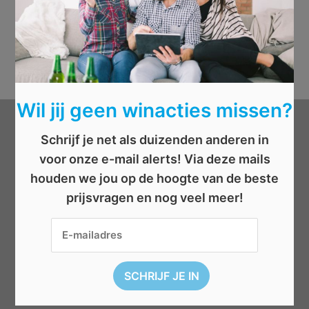
Wil jij geen winacties missen?
Categorieën
Schrijf je net als duizenden anderen in
voor onze e-mail alerts! Via deze mails
Beauty
houden we jou op de hoogte van de beste
Boeken
prijsvragen en nog veel meer!
Cadeau
Dieren
Elektronica
Eten/drinken
Geld