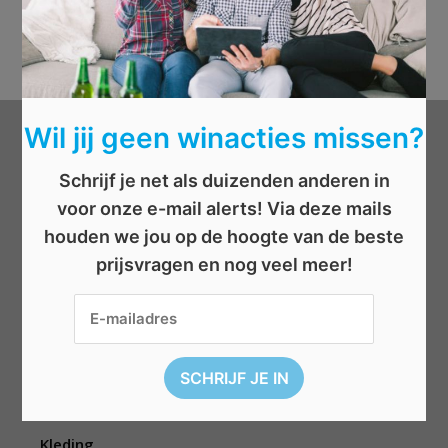
Wil jij geen winacties missen?
Categorieën
Schrijf je net als duizenden anderen in
voor onze e-mail alerts! Via deze mails
Beauty
houden we jou op de hoogte van de beste
Boeken
prijsvragen en nog veel meer!
Cadeau
Dieren
Elektronica
Eten/drinken
Geld
Kinderen
Kleding