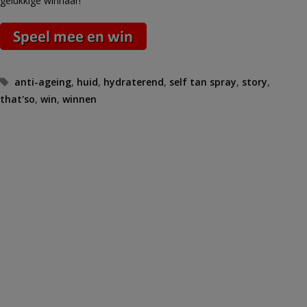
gelukkige winnaar!
Tags
anti-ageing
,
huid
,
hydraterend
,
self tan spray
,
story
,
that'so
,
win
,
winnen