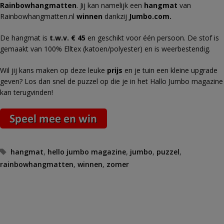
Rainbowhangmatten
. Jij kan namelijk een
hangmat
van
Rainbowhangmatten.nl
winnen
dankzij
Jumbo.com.
De hangmat is
t.w.v. € 45
en geschikt voor éé
n persoon. De stof is
gemaakt van 100% Elltex (katoen/polyester) en is weerbestendig.
Wil jij kans maken op deze leuke
prijs
en je tuin een kleine upgrade
geven? Los dan snel de puzzel op die je in het Hallo Jumbo magazine
kan terugvinden!
Tags
hangmat
,
hello jumbo magazine
,
jumbo
,
puzzel
,
rainbowhangmatten
,
winnen
,
zomer