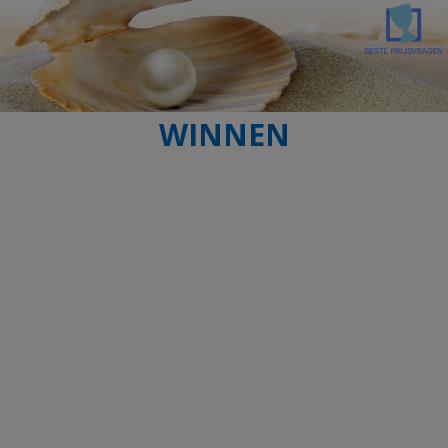
Ga
Ga
naar
naar
de
de
inhoud
inhoud
WINNEN