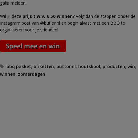
galia meloen!
Wil jij deze
prijs t.w.v. € 50 winnen
? Volg dan de stappen onder de
Instagram post van @butlonnl en begin alvast met een BBQ te
organiseren voor je vrienden!
Tags
bbq pakket
,
briketten
,
buttonnl
,
houtskool
,
producten
,
win
,
winnen
,
zomerdagen