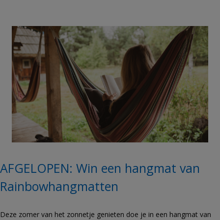
AFGELOPEN: Win een hangmat van
Rainbowhangmatten
Deze zomer van het zonnetje genieten doe je in een hangmat van