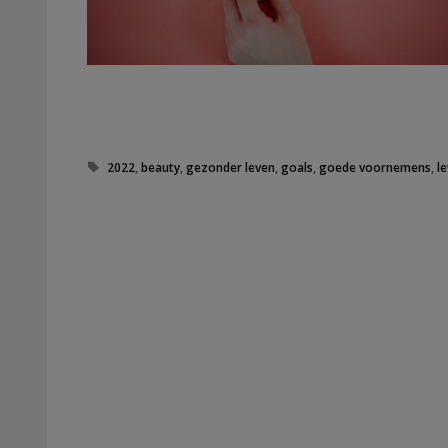
Tags
2022
,
beauty
,
gezonder leven
,
goals
,
goede voornemens
,
l