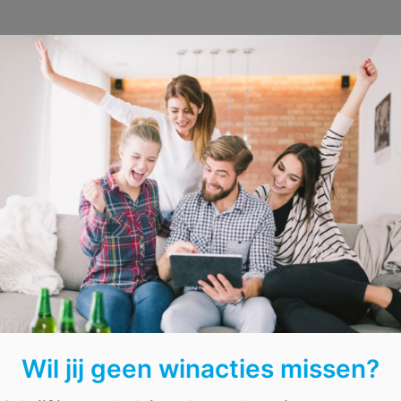
AFGELOPEN: Win een reis naar D
Wil jij geen winacties missen?
personen