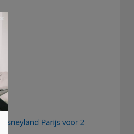
×
isneyland Parijs voor 2