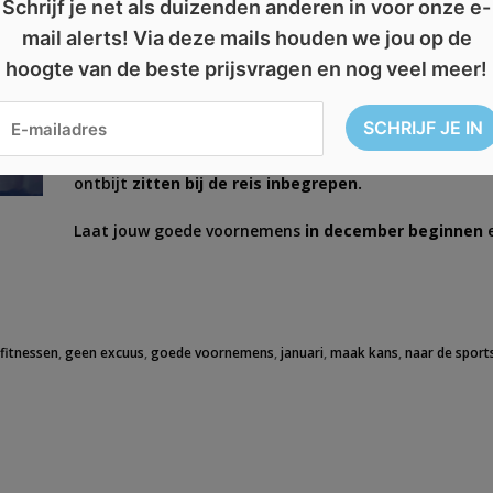
Schrijf je net als duizenden anderen in voor onze e-
mail alerts! Via deze mails houden we jou op de
Januari is de maand van
goede voornemens.
Wil jij 
hoogte van de beste prijsvragen en nog veel meer!
meteen mee!
Schrijf je in december in
en maak kans o
Als je écht iets wil, kun je er ook
nu mee beginnen.
Als
maak je automatisch kans op een reis naar Disneyland
ontbijt
zitten bij de reis inbegrepen.
Laat jouw goede voornemens
in december beginnen
e
,
fitnessen
,
geen excuus
,
goede voornemens
,
januari
,
maak kans
,
naar de sport