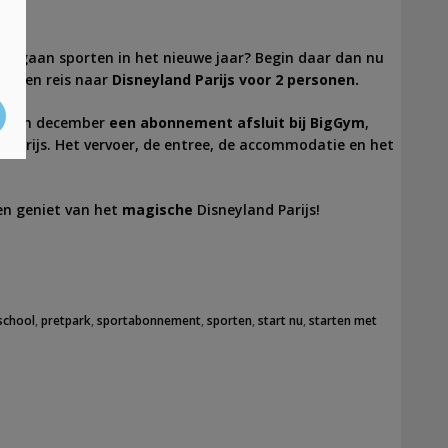
weer gaan sporten in het nieuwe jaar? Begin daar dan nu
p een reis naar
Disneyland Parijs voor 2 personen.
 je in december
een abonnement afsluit bij BigGym
,
 Parijs. Het vervoer, de entree, de accommodatie en het
n geniet van het
magische
Disneyland Parijs!
school
,
pretpark
,
sportabonnement
,
sporten
,
start nu
,
starten met