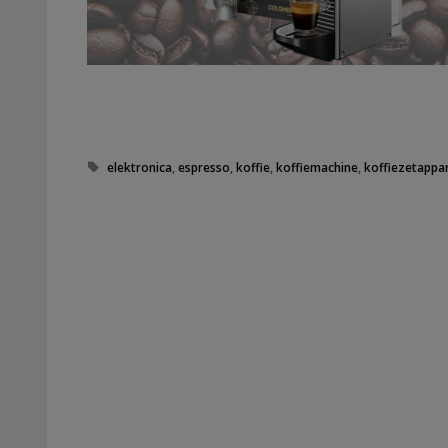
Tags
elektronica
,
espresso
,
koffie
,
koffiemachine
,
koffiezetappa