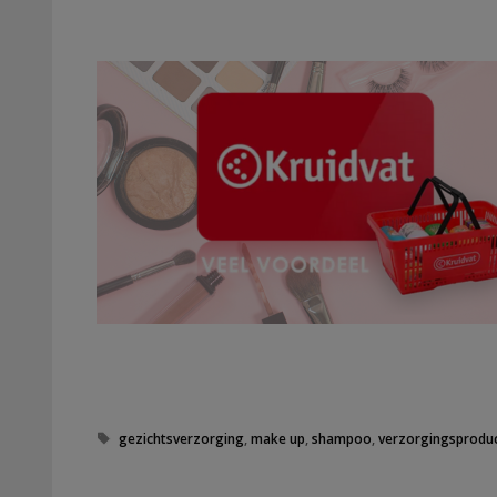
Tags
gezichtsverzorging
,
make up
,
shampoo
,
verzorgingsprodu