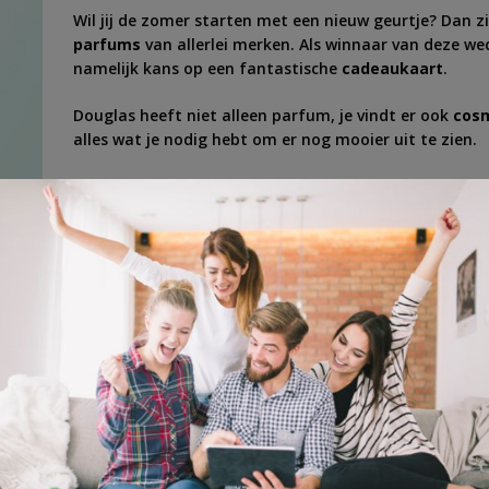
Wil jij de zomer starten met een nieuw geurtje? Dan zi
parfums
van allerlei merken. Als winnaar van deze wed
namelijk kans op een fantastische
cadeaukaart
.
Douglas heeft niet alleen parfum, je vindt er ook
cosm
alles wat je nodig hebt om er nog mooier uit te zien.
Waag je kans op een
Douglas
cadeaukaart
.
voucher
,
zomeractie