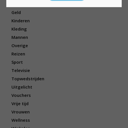
Eten/drinken
Geld
Kinderen
Kleding
Mannen
Overige
Reizen
Sport
Televisie
Topwedstrijden
Uitgelicht
Vouchers
Vrije tijd
Vrouwen
Wellness