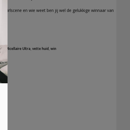
 Girlscene en wie weet ben jij wel de gelukkige winnaar van
au Micellaire Ultra
,
vette huid
,
win