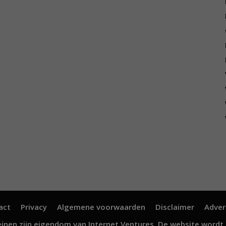
act
Privacy
Algemene voorwaarden
Disclaimer
Adver
inen zijn eigendom van
Internet Ventures
. De website wordt