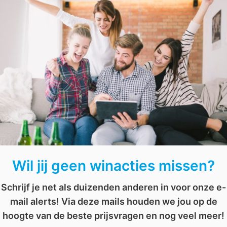
Wil je meedoen? Volg dan de stappen onder de blogpost van
deze producten.
jn
,
la roche posay
,
La Roche Posay Effaclar Duo+ 40ml
,
La Roche Posay Effaclar E
Wil jij geen winacties missen?
Schrijf je net als duizenden anderen in voor onze e-
mail alerts! Via deze mails houden we jou op de
hoogte van de beste prijsvragen en nog veel meer!