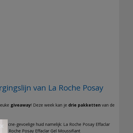
gingslijn van La Roche Posay
leuke
giveaway
! Deze week kan je
drie pakketten
van de
e en acne-gevoelige huid namelijk: La Roche Posay Effaclar
×
n La Roche Posay Effaclar Gel Moussifiant