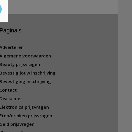
Pagina’s
Adverteren
Algemene voorwaarden
Beauty prijsvragen
Bevestig jouw inschrijving
Bevestiging inschrijving
Contact
Disclaimer
Elektronica prijsvragen
Eten/drinken prijsvragen
Geld prijsvragen