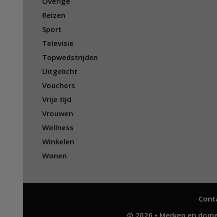
Overige
Reizen
Sport
Televisie
Topwedstrijden
Uitgelicht
Vouchers
Vrije tijd
Vrouwen
Wellness
Winkelen
Wonen
Cont
© 2026 • Merken en dome