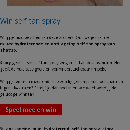
Win self tan spray
Wil jij je huid beschermen deze zomer? Dat doe je met de
nieuwe
hydraterende en anti-ageing self tan spray van
That’so
.
Story
geeft deze self tan spray weg en jij kan deze
winnen
. Het
geeft de huid stevigheid en vermindert zichtbaar rimpels.
Wil jij geen uren meer onder de zon liggen en je huid beschermen
tegen UV-stralen? Schrijf je dan snel in en wie weet word jij de
gelukkige winnaar!
Tags
anti-ageing
,
huid
,
hydraterend
,
self tan spray
,
story
,