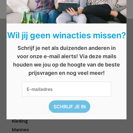
Wil jij geen winacties missen?
Categorieën
Schrijf je net als duizenden anderen in
Beauty
voor onze e-mail alerts! Via deze mails
Boeken
houden we jou op de hoogte van de beste
Cadeau
prijsvragen en nog veel meer!
Dieren
Elektronica
Eten/drinken
Geld
Kinderen
Kleding
Mannen