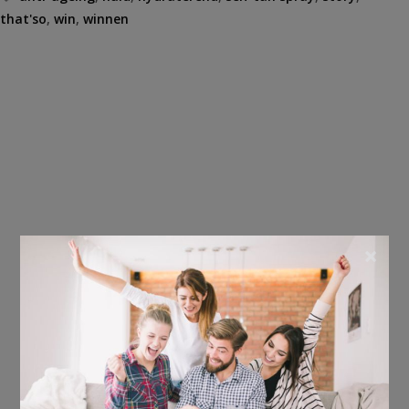
that'so
,
win
,
winnen
×