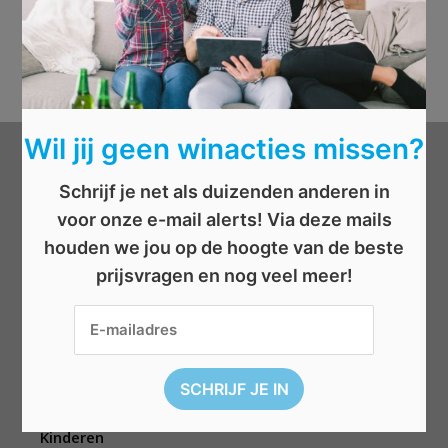
Wil jij geen winacties missen?
Categorieën
Schrijf je net als duizenden anderen in
voor onze e-mail alerts! Via deze mails
Beauty
houden we jou op de hoogte van de beste
Boeken
prijsvragen en nog veel meer!
Cadeau
Dieren
Elektronica
Eten/drinken
Geld
Kinderen