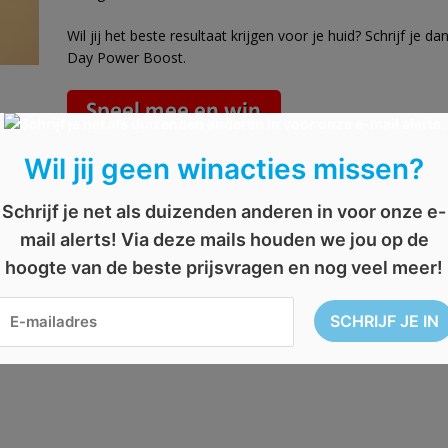
Wil jij het beste resultaat krijgen voor je huid? Schrijf je 
Day Power Boost.
Wil jij geen winacties missen?
listik
,
huid
,
verzorging
,
winactie
Schrijf je net als duizenden anderen in voor onze e-
mail alerts! Via deze mails houden we jou op de
hoogte van de beste prijsvragen en nog veel meer!