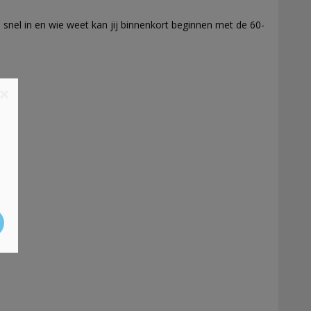
dan snel in en wie weet kan jij binnenkort beginnen met de 60-
×