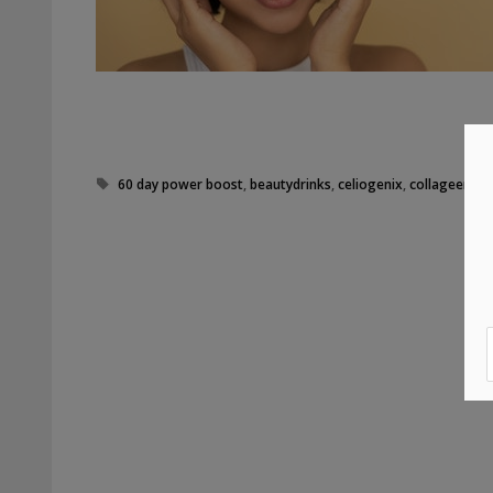
Tags
60 day power boost
,
beautydrinks
,
celiogenix
,
collageen
,
ho