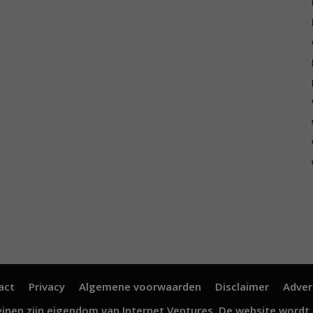
act
Privacy
Algemene voorwaarden
Disclaimer
Adver
inen zijn eigendom van
Internet Ventures
. De website wordt