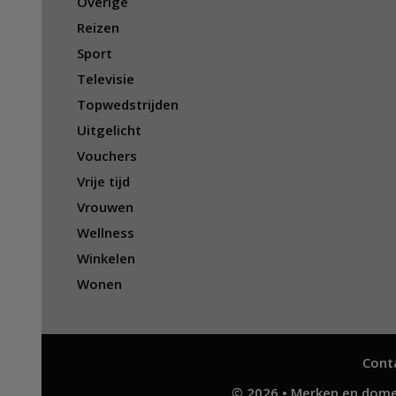
Overige
Reizen
Sport
Televisie
Topwedstrijden
Uitgelicht
Vouchers
Vrije tijd
Vrouwen
Wellness
Winkelen
Wonen
Cont
© 2026 • Merken en dome