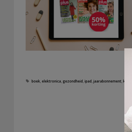
Tags
boek
,
elektronica
,
gezondheid
,
ipad
,
jaarabonnement
,
kort