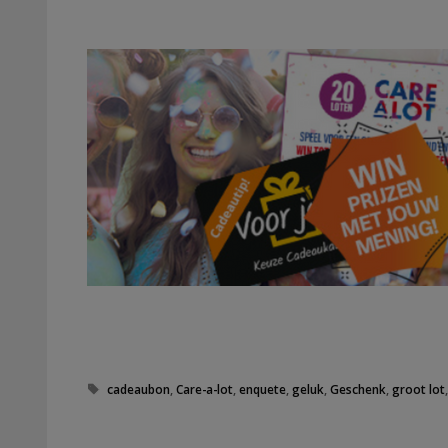
Tags
cadeaubon
,
Care-a-lot
,
enquete
,
geluk
,
Geschenk
,
groot lot