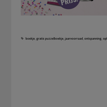
Tags
boekje
,
gratis puzzelboekje
,
jaarvoorraad
,
ontspanning
,
op