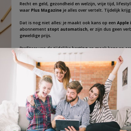
Recht en geld, gezondheid en welzijn, vrije tijd, lifes
waar
Plus Magazine
je alles over vertelt. Tijdelijk krijg
Dat is nog niet alles: je maakt ook kans op een
Apple 
abonnement
stopt automatisch
, er zijn dus geen ve
geweldige prijs.
Profiteer van de tijdelijke
korting
en maak kans op een
ing
,
lifestyle
,
magazine
,
tablet
,
tijdschrift
,
win