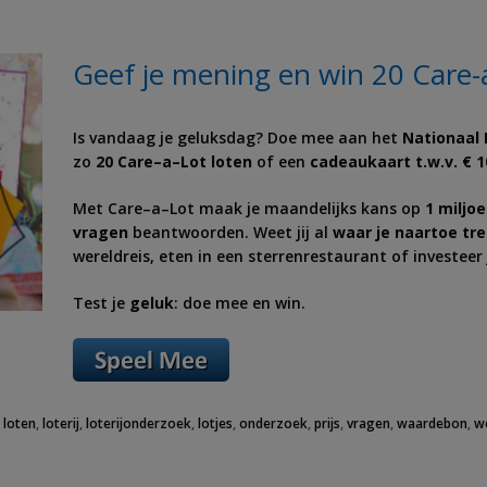
Geef je mening en win 20 Care-
Is vandaag je geluksdag? Doe mee aan het
Nationaal 
zo
20
Care
–
a
–
Lot
loten
of een
cadeaukaart t.w.v. € 1
Met
Care
–
a
–
Lot
maak je maandelijks kans op
1 miljo
vragen
beantwoorden. Weet jij al
waar je naartoe tre
wereldreis, eten in een sterrenrestaurant of investeer j
Test je
geluk
: doe mee en win.
,
loten
,
loterij
,
loterijonderzoek
,
lotjes
,
onderzoek
,
prijs
,
vragen
,
waardebon
,
we