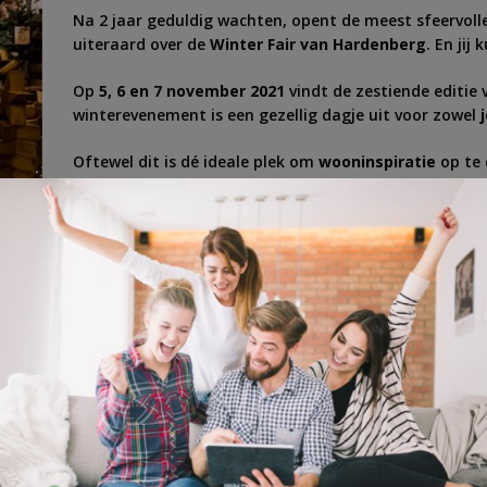
Na 2 jaar geduldig wachten, opent de meest sfeervolle
uiteraard over de
Winter Fair van Hardenberg
. En jij
Op
5, 6 en 7 november 2021
vindt de zestiende editie 
winterevenement is een gezellig dagje uit voor zowel
j
Oftewel dit is dé ideale plek om
wooninspiratie
op te
29 oktober 2021
meedoen met deze geweldige winactie
tmis
,
shoppen
,
tickets
,
toegangskaarten
,
toegangstickets
,
winactie
,
winter
,
wi