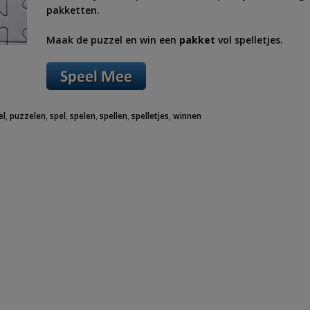
pakketten.
Maak de puzzel en win een
pakket
vol spelletjes.
el
,
puzzelen
,
spel
,
spelen
,
spellen
,
spelletjes
,
winnen