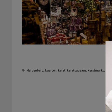
Tags
Hardenberg
,
kaarten
,
kerst
,
kerstcadeaus
,
kerstmarkt
,
kers