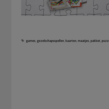
Tags
games
,
gezelschapsspellen
,
kaarten
,
maatjes
,
pakket
,
puzz