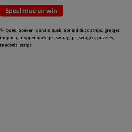
Tags
boek
,
boeken
,
donald duck
,
donald duck strips
,
grapjes
,
moppen
,
moppenboek
,
prijsvraag
,
prijsvragen
,
puzzels
,
raadsels
,
strips