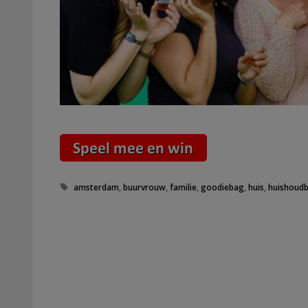
Tags
amsterdam
,
buurvrouw
,
familie
,
goodiebag
,
huis
,
huishoud