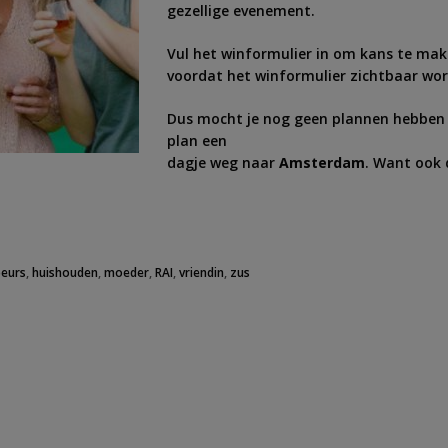
gezellige evenement.
Vul het winformulier in om kans te mak
voordat het winformulier zichtbaar word
Dus mocht je nog geen plannen hebben 
plan een
dagje weg naar
Amsterdam
. Want ook 
beurs
,
huishouden
,
moeder
,
RAI
,
vriendin
,
zus