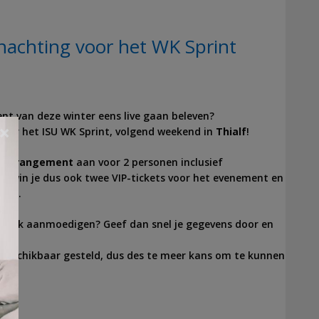
rnachting voor het WK Sprint
ent van deze winter eens live gaan beleven?
×
oor het ISU WK Sprint, volgend weekend in
Thialf
!
d arrangement
aan voor 2 personen inclusief
st win je dus ook twee VIP-tickets voor het evenement en
ialf.
n ook aanmoedigen? Geef dan snel je gegevens door en
beschikbaar gesteld, dus des te meer kans om te kunnen