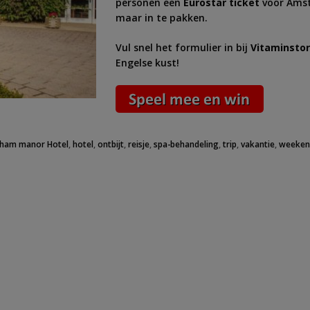
personen een
Eurostar ticket
voor Amst
maar in te pakken.
Vul snel het formulier in bij
Vitaminsto
Engelse kust!
ham manor Hotel
,
hotel
,
ontbijt
,
reisje
,
spa-behandeling
,
trip
,
vakantie
,
weeken