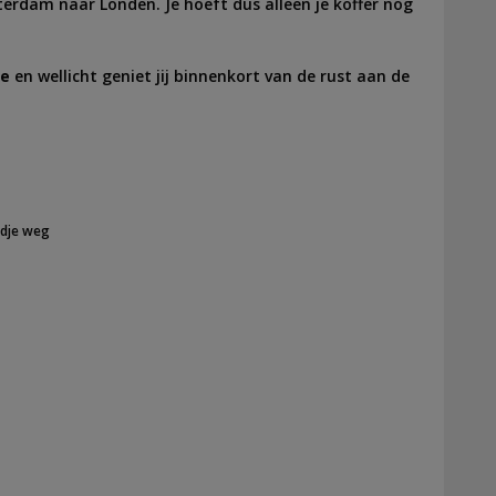
erdam naar Londen. Je hoeft dus alleen je koffer nog
re
en wellicht geniet jij binnenkort van de rust aan de
dje weg