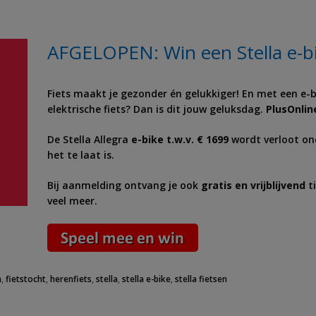
AFGELOPEN: Win een Stella e-bi
Fiets maakt je gezonder én gelukkiger! En met een e-bi
elektrische fiets? Dan is dit jouw geluksdag.
PlusOnlin
De Stella Allegra
e-bike t.w.v. € 1699
wordt verloot ond
het te laat is.
Bij aanmelding ontvang je ook
gratis en vrijblijvend
ti
veel meer.
n
,
fietstocht
,
herenfiets
,
stella
,
stella e-bike
,
stella fietsen