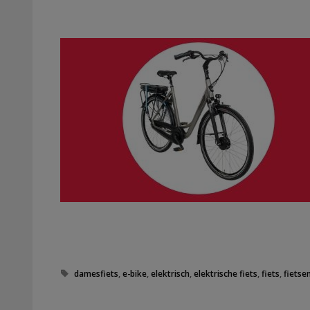
Tags
damesfiets
,
e-bike
,
elektrisch
,
elektrische fiets
,
fiets
,
fietse