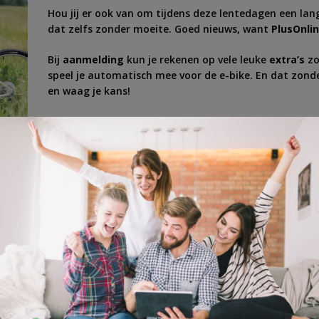
Hou jij er ook van om tijdens deze lentedagen een la
dat zelfs zonder moeite. Goed nieuws, want
PlusOnli
Bij
aanmelding
kun je rekenen op vele leuke
extra’s
zo
speel je automatisch mee voor de e-bike. En dat zond
en waag je kans!
Meld je gratis aan en maak kans op een
e-bike
van Ste
tstocht
,
nieuwsbrief
,
puzzels
,
quiz
,
stella e-bike
,
vrije tijd
,
wedstrijd
,
win