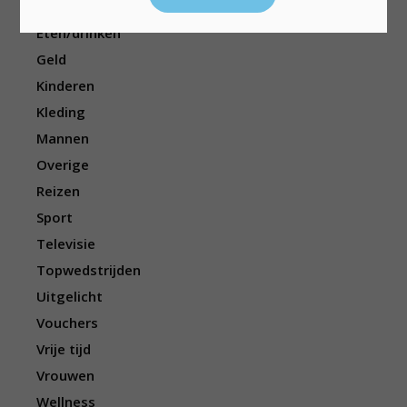
Elektronica
Eten/drinken
Geld
Kinderen
Kleding
Mannen
Overige
Reizen
Sport
Televisie
Topwedstrijden
Uitgelicht
Vouchers
Vrije tijd
Vrouwen
Wellness