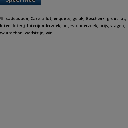
Tags
cadeaubon
,
Care-a-lot
,
enquete
,
geluk
,
Geschenk
,
groot lot
,
loten
,
loterij
,
loterijonderzoek
,
lotjes
,
onderzoek
,
prijs
,
vragen
,
waardebon
,
wedstrijd
,
win