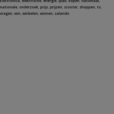
Electronica
,
elektrische
,
energie
,
ipad
,
kopen
,
nationaal
,
nationale
,
onderzoek
,
prijs
,
prijzen
,
scooter
,
shoppen
,
tv
,
vragen
,
win
,
winkelen
,
winnen
,
zalando