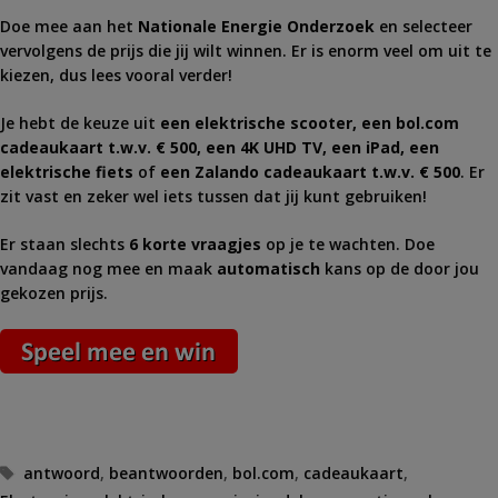
Doe mee aan het
Nationale Energie Onderzoek
en selecteer
vervolgens de prijs die jij wilt winnen. Er is enorm veel om uit te
kiezen, dus lees vooral verder!
Je hebt de keuze uit
een elektrische scooter, een bol.com
cadeaukaart t.w.v. € 500, een 4K UHD TV, een iPad, een
elektrische fiets
of
een Zalando cadeaukaart t.w.v. € 500
. Er
zit vast en zeker wel iets tussen dat jij kunt gebruiken!
Er staan slechts
6 korte vraagjes
op je te wachten. Doe
vandaag nog mee en maak
automatisch
kans op de door jou
gekozen prijs.
Tags
antwoord
,
beantwoorden
,
bol.com
,
cadeaukaart
,