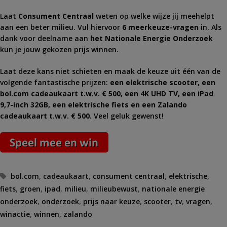
Laat
Consument Centraal
weten op welke wijze jij meehelpt
aan een beter milieu. Vul hiervoor
6 meerkeuze-vragen
in. Als
dank voor deelname aan
het Nationale Energie Onderzoek
kun je jouw gekozen prijs winnen.
Laat deze kans niet schieten en maak de keuze uit één van de
volgende fantastische prijzen:
een elektrische scooter, een
bol.com cadeaukaart t.w.v. € 500, een 4K UHD TV, een iPad
9,7-inch 32GB, een elektrische fiets en een Zalando
cadeaukaart t.w.v. € 500
. Veel geluk gewenst!
Tags
bol.com
,
cadeaukaart
,
consument centraal
,
elektrische
,
fiets
,
groen
,
ipad
,
milieu
,
milieubewust
,
nationale energie
onderzoek
,
onderzoek
,
prijs naar keuze
,
scooter
,
tv
,
vragen
,
winactie
,
winnen
,
zalando