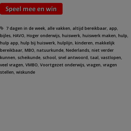
Tags
7 dagen in de week
,
alle vakken
,
altijd bereikbaar
,
app
,
bijles
,
HAVO
,
Hoger onderwijs
,
huiswerk
,
huiswerk maken
,
hulp
,
hulp app
,
hulp bij huiswerk
,
hulplijn
,
kinderen
,
makkelijk
bereikbaar
,
MBO
,
natuurkunde
,
Nederlands
,
niet verder
kunnen
,
scheikunde
,
school
,
snel antwoord
,
taal
,
vastlopen
,
veel vragen
,
VMBO
,
Voortgezet onderwijs
,
vragen
,
vragen
stellen
,
wiskunde