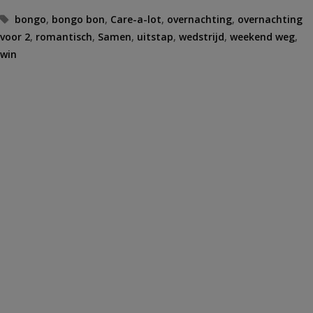
Tags
bongo
,
bongo bon
,
Care-a-lot
,
overnachting
,
overnachting
voor 2
,
romantisch
,
Samen
,
uitstap
,
wedstrijd
,
weekend weg
,
win