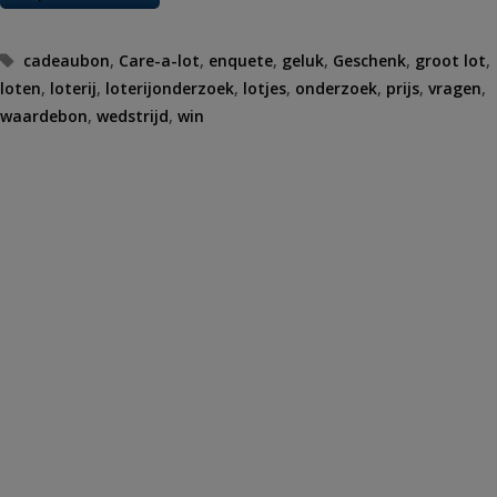
Tags
cadeaubon
,
Care-a-lot
,
enquete
,
geluk
,
Geschenk
,
groot lot
,
loten
,
loterij
,
loterijonderzoek
,
lotjes
,
onderzoek
,
prijs
,
vragen
,
waardebon
,
wedstrijd
,
win