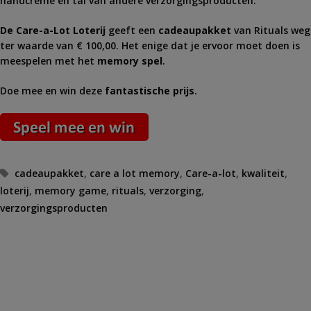
handcrème en tal van andere verzorgingsproducten.
De Care-a-Lot Loterij
geeft een
cadeaupakket
van Rituals weg
ter waarde van € 100,00. Het enige dat je ervoor moet doen is
meespelen met het
memory spel
.
Doe mee en win deze
fantastische prijs
.
Tags
cadeaupakket
,
care a lot memory
,
Care-a-lot
,
kwaliteit
,
loterij
,
memory game
,
rituals
,
verzorging
,
verzorgingsproducten