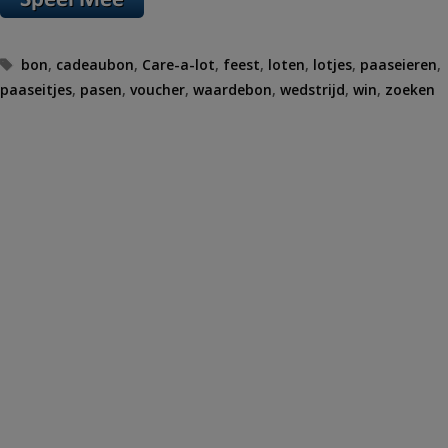
Tags
bon
,
cadeaubon
,
Care-a-lot
,
feest
,
loten
,
lotjes
,
paaseieren
,
paaseitjes
,
pasen
,
voucher
,
waardebon
,
wedstrijd
,
win
,
zoeken