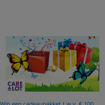
Win een cadeaupakket t.w.v. € 100