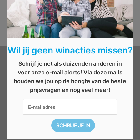
Wil jij geen winacties missen?
Categorieën
Schrijf je net als duizenden anderen in
voor onze e-mail alerts! Via deze mails
Beauty
houden we jou op de hoogte van de beste
prijsvragen en nog veel meer!
Boeken
Cadeau
Dieren
Elektronica
Eten/drinken
Geld