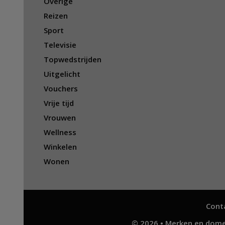
Overige
Reizen
Sport
Televisie
Topwedstrijden
Uitgelicht
Vouchers
Vrije tijd
Vrouwen
Wellness
Winkelen
Wonen
Cont
© 2026 • Merken en dome