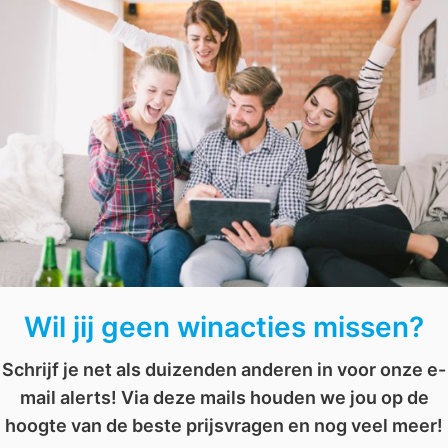
wie weet ben jij de gelukkige winnaar.
Raad het aantal
snoepjes
en win!
voor 2
,
romantisch
,
Samen
,
uitstap
,
wedstrijd
,
weekend weg
,
win
Wil jij geen winacties missen?
Schrijf je net als duizenden anderen in voor onze e-
mail alerts! Via deze mails houden we jou op de
hoogte van de beste prijsvragen en nog veel meer!