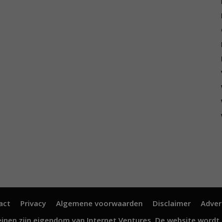
act
Privacy
Algemene voorwaarden
Disclaimer
Adver
inen zijn eigendom van
Internet Ventures
. De website wordt