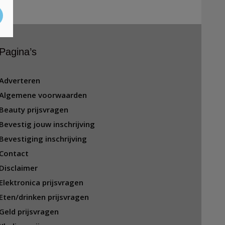
Pagina’s
Adverteren
Algemene voorwaarden
Beauty prijsvragen
Bevestig jouw inschrijving
Bevestiging inschrijving
Contact
Disclaimer
Elektronica prijsvragen
Eten/drinken prijsvragen
Geld prijsvragen