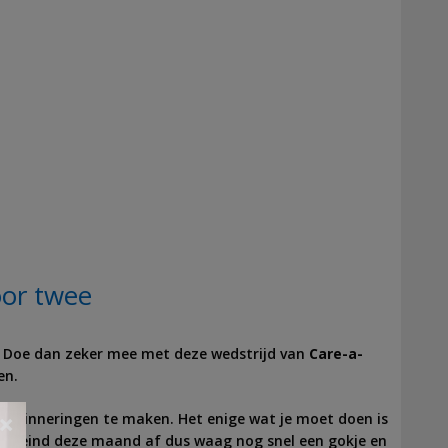
oor twee
n? Doe dan zeker mee met deze wedstrijd van
Care-a-
en.
erinneringen te maken. Het enige wat je moet doen is
×
loop eind deze maand af dus waag nog snel een gokje en