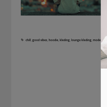
Tags
chill
,
good vibes
,
hoodie
,
kleding
,
lounge kleding
,
mode
,
ms