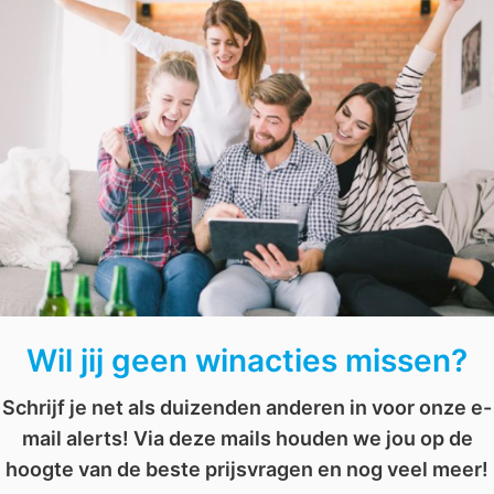
Wil jij binnenkort telewerken in deze zalige outfit of een 
snel in voor deze wedstrijd!
 mode
,
story
,
sweater
,
warm
,
wedstrijd
,
winactie
,
winnen
Wil jij geen winacties missen?
Schrijf je net als duizenden anderen in voor onze e-
mail alerts! Via deze mails houden we jou op de
hoogte van de beste prijsvragen en nog veel meer!