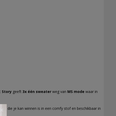
nt
Story
geeft
3x één sweater
weg van
MS mode
waar in
ater die je kan winnen is in een comfy stof en beschikbaar in
×