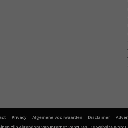
act
Privacy
Algemene voorwaarden
Disclaimer
Adver
inen zijn eigendom van
Internet Ventures
. De website wordt