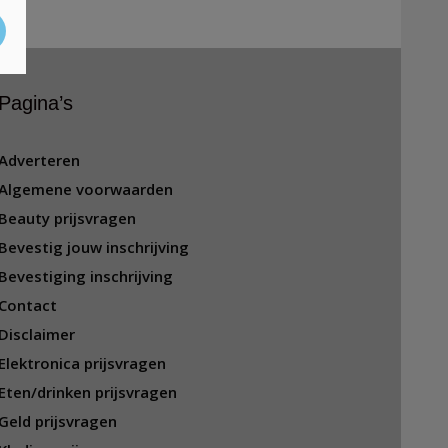
Pagina’s
Adverteren
Algemene voorwaarden
Beauty prijsvragen
Bevestig jouw inschrijving
Bevestiging inschrijving
Contact
Disclaimer
Elektronica prijsvragen
Eten/drinken prijsvragen
Geld prijsvragen