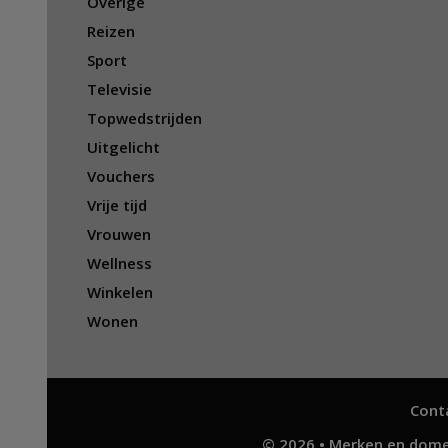
Overige
Reizen
Sport
Televisie
Topwedstrijden
Uitgelicht
Vouchers
Vrije tijd
Vrouwen
Wellness
Winkelen
Wonen
Cont
© 2026 • Merken en dome