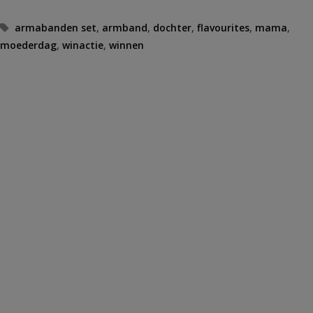
Tags
armabanden set
,
armband
,
dochter
,
flavourites
,
mama
,
moederdag
,
winactie
,
winnen