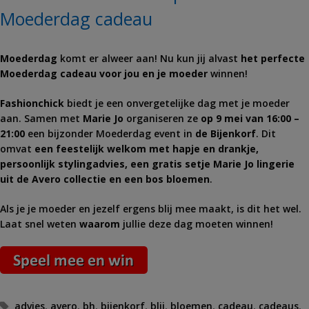
Moederdag cadeau
Moederdag
komt er alweer aan! Nu kun jij alvast
het perfecte
Moederdag cadeau voor jou en je moeder
winnen!
Fashionchick
biedt je een onvergetelijke dag met je moeder
aan. Samen met
Marie Jo
organiseren ze
op 9 mei van 16:00 –
21:00
een bijzonder Moederdag event in
de Bijenkorf
. Dit
omvat
een feestelijk welkom met hapje en drankje,
persoonlijk stylingadvies, een gratis setje Marie Jo lingerie
uit de Avero collectie en een bos bloemen
.
Als je je moeder en jezelf ergens blij mee maakt, is dit het wel.
Laat snel weten
waarom
jullie deze dag moeten winnen!
Tags
advies
,
avero
,
bh
,
bijenkorf
,
blij
,
bloemen
,
cadeau
,
cadeaus
,