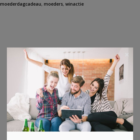
moederdagcadeau
,
moeders
,
winactie
×