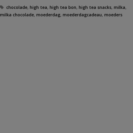
Tags
chocolade
,
high tea
,
high tea bon
,
high tea snacks
,
milka
,
milka chocolade
,
moederdag
,
moederdagcadeau
,
moeders