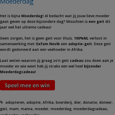
Moederdag
Het is bijna
Moederdag
! Al bedacht wat jij jouw lieve moeder
gaat geven op deze bijzondere dag? Misschien is
een geit
dit
jaar wel het ultieme cadeau!
Geen zorgen, het is geen geit voor thuis.
100%NL
verloot in
samenwerking met
Oxfam Novib
een
adoptie-geit
. Deze geit
wordt gedoneerd aan een veehoeder in Afrika.
Laat weten waarom jij graag zo’n geit
cadeau
zou doen aan je
moeder en wie weet heb jij straks een wel heel
bijzonder
Moederdagcadeau
!
Tags
adopteren
,
adoptie
,
Afrika
,
boerderij
,
dier
,
donatie
,
doneer
,
geit
,
mam
,
mama
,
moeder
,
moederdag
,
moederdagcadeau
,