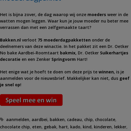
Het is bijna zover, de dag waarop wij onze
moeders
weer in de
watten mogen leggen. Waar kun je jouw moeder nu beter mee
verrassen dan met een zelfgemaakte taart?
Bakken.nl
verloot
75 moederdagpakketten
onder de
deelnemers van deze winactie. In het pakket zit een Dr. Oetker
No bake Aardbei-Roomtaart
bakmix
, Dr. Oetker
Suikerhartjes
decoratie
en een Zenker
Springvorm
Hart!
Het enige wat je hoeft te doen om deze prijs te
winnen
, is je
aanmelden voor de nieuwsbrief. Makkelijker kan niet, dus
geef
je snel op
!
Tags
aanmelden
,
aardbei
,
bakken
,
cadeau
,
chip
,
chocolate
,
chocolate chip
,
eten
,
gebak
,
hart
,
kado
,
kind
,
kinderen
,
lekker
,