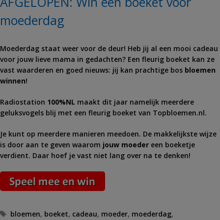
AFGELOPEN: Win een boeket voor
moederdag
Moederdag staat weer voor de deur! Heb jij al een mooi cadeau
voor jouw lieve mama in gedachten? Een fleurig boeket kan ze
vast waarderen en goed nieuws: jij kan prachtige bos
bloemen
winnen
!
Radiostation
100%NL
maakt dit jaar namelijk meerdere
geluksvogels blij met een fleurig boeket van Topbloemen.nl.
Je kunt op meerdere manieren meedoen. De makkelijkste wijze
is door aan te geven waarom
jouw moeder
een boeketje
verdient. Daar hoef je vast niet lang over na te denken!
Tags
bloemen
,
boeket
,
cadeau
,
moeder
,
moederdag
,