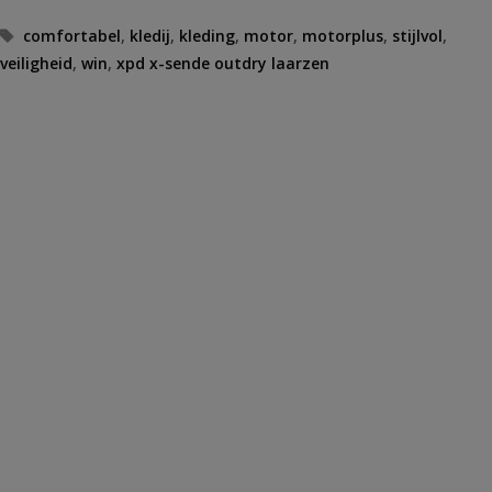
Tags
comfortabel
,
kledij
,
kleding
,
motor
,
motorplus
,
stijlvol
,
veiligheid
,
win
,
xpd x-sende outdry laarzen