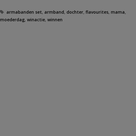
Tags
armabanden set
,
armband
,
dochter
,
flavourites
,
mama
,
moederdag
,
winactie
,
winnen