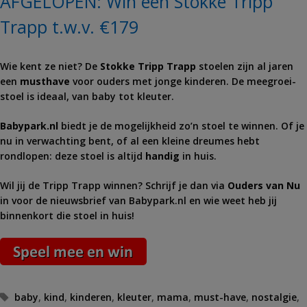
AFGELOPEN: Win een Stokke Tripp
Trapp t.w.v. €179
Wie kent ze niet? De
Stokke Tripp Trapp
stoelen zijn al jaren
een
musthave
voor ouders met jonge kinderen. De meegroei-
stoel is ideaal, van baby tot kleuter.
Babypark.nl
biedt je de mogelijkheid zo’n stoel te winnen. Of je
nu in verwachting bent, of al een kleine dreumes hebt
rondlopen: deze stoel is altijd
handig
in huis.
Wil jij de Tripp Trapp winnen? Schrijf je dan via
Ouders van Nu
in voor de nieuwsbrief van Babypark.nl en wie weet heb jij
binnenkort die stoel in huis!
Tags
baby
,
kind
,
kinderen
,
kleuter
,
mama
,
must-have
,
nostalgie
,