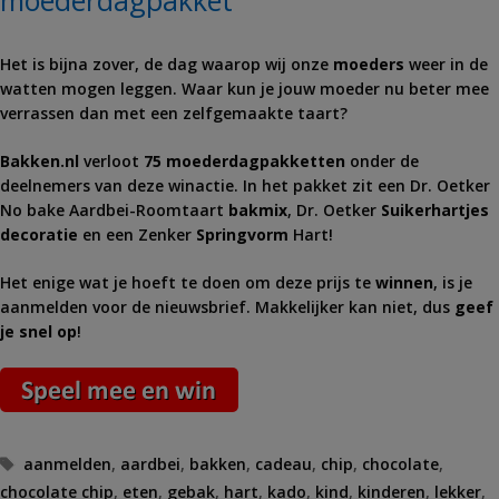
moederdagpakket
Het is bijna zover, de dag waarop wij onze
moeders
weer in de
watten mogen leggen. Waar kun je jouw moeder nu beter mee
verrassen dan met een zelfgemaakte taart?
Bakken.nl
verloot
75 moederdagpakketten
onder de
deelnemers van deze winactie. In het pakket zit een Dr. Oetker
No bake Aardbei-Roomtaart
bakmix
, Dr. Oetker
Suikerhartjes
decoratie
en een Zenker
Springvorm
Hart!
Het enige wat je hoeft te doen om deze prijs te
winnen
, is je
aanmelden voor de nieuwsbrief. Makkelijker kan niet, dus
geef
je snel op
!
Tags
aanmelden
,
aardbei
,
bakken
,
cadeau
,
chip
,
chocolate
,
chocolate chip
,
eten
,
gebak
,
hart
,
kado
,
kind
,
kinderen
,
lekker
,