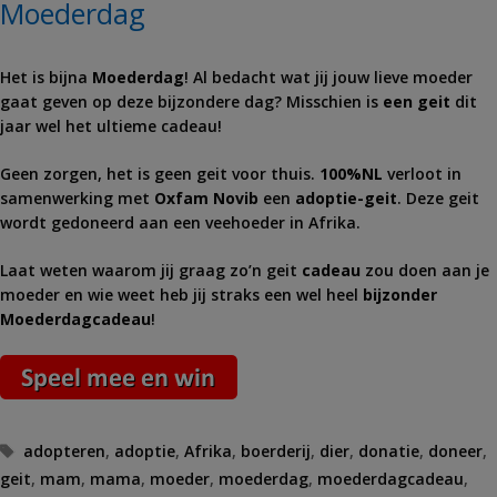
Moederdag
Het is bijna
Moederdag
! Al bedacht wat jij jouw lieve moeder
gaat geven op deze bijzondere dag? Misschien is
een geit
dit
jaar wel het ultieme cadeau!
Geen zorgen, het is geen geit voor thuis.
100%NL
verloot in
samenwerking met
Oxfam Novib
een
adoptie-geit
. Deze geit
wordt gedoneerd aan een veehoeder in Afrika.
Laat weten waarom jij graag zo’n geit
cadeau
zou doen aan je
moeder en wie weet heb jij straks een wel heel
bijzonder
Moederdagcadeau
!
Tags
adopteren
,
adoptie
,
Afrika
,
boerderij
,
dier
,
donatie
,
doneer
,
geit
,
mam
,
mama
,
moeder
,
moederdag
,
moederdagcadeau
,