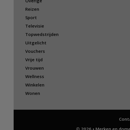
Overige
Reizen
Sport
Televisie
Topwedstrijden
Uitgelicht
Vouchers
Vrije tijd
Vrouwen
Wellness
Winkelen
Wonen
Cont
© 2026 • Merken en dome