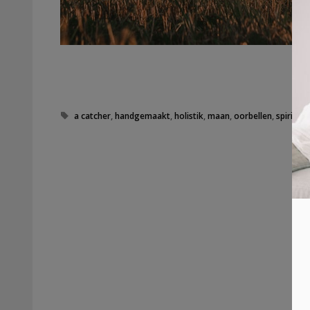
Tags
a catcher
,
handgemaakt
,
holistik
,
maan
,
oorbellen
,
spirituee