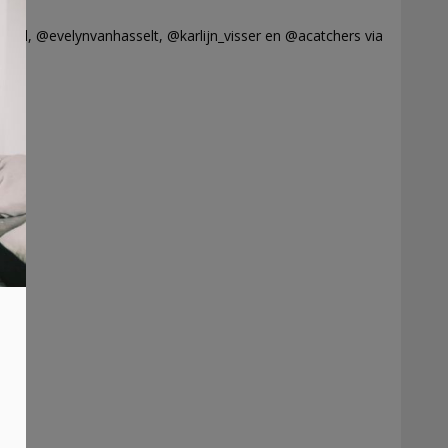
tiknl, @evelynvanhasselt, @karlijn_visser en @acatchers via