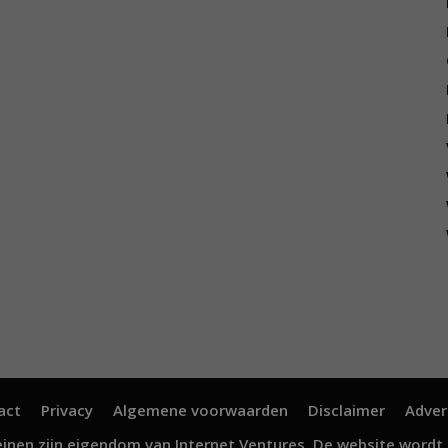
act
Privacy
Algemene voorwaarden
Disclaimer
Adver
inen zijn eigendom van
Internet Ventures
. De website wordt