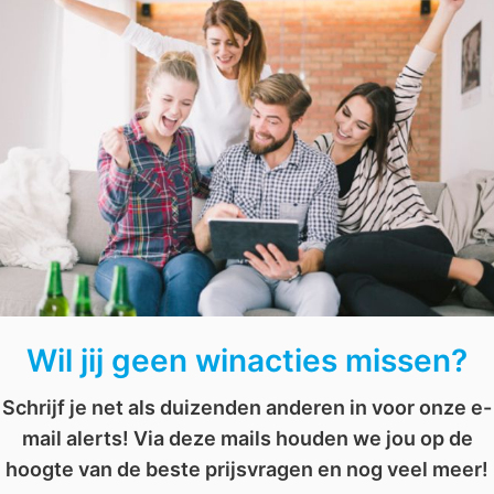
Wil jij graag meedoen aan deze
winactie
? Volg dan @holis
Instagram en schrijf je in voor de nieuwsbrief!
l
,
winactie
,
ziel
Wil jij geen winacties missen?
Schrijf je net als duizenden anderen in voor onze e-
mail alerts! Via deze mails houden we jou op de
hoogte van de beste prijsvragen en nog veel meer!