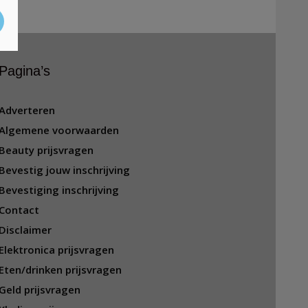
Pagina’s
Adverteren
Algemene voorwaarden
Beauty prijsvragen
Bevestig jouw inschrijving
Bevestiging inschrijving
Contact
Disclaimer
Elektronica prijsvragen
Eten/drinken prijsvragen
Geld prijsvragen