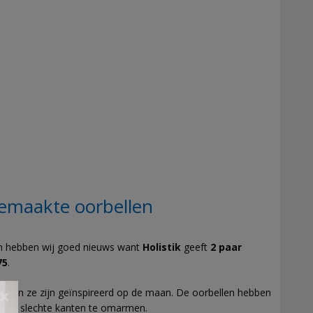
emaakte oorbellen
an hebben wij goed nieuws want
Holistik
geeft
2 paar
75
.
on
en ze zijn geïnspireerd op de maan. De oorbellen hebben
×
ede en slechte kanten te omarmen.